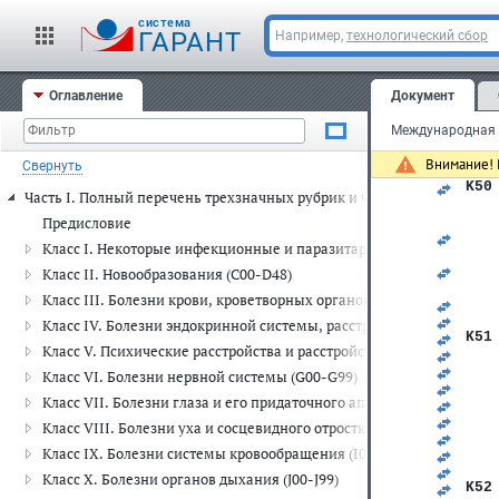
cистема
ГАРАНТ
Например,
технологический сбор
Вкл
Оглавление
Документ
неи
Иск
мег
син
Внимание! 
Свернуть
K50
Часть I. Полный перечень трехзначных рубрик и четырехзначных п
   
   
Предисловие
   
Класс I. Некоторые инфекционные и паразитарные болезни (A00-
   
   
Класс II. Новообразования (C00-D48)
   
Класс III. Болезни крови, кроветворных органов и отдельные н
   
   
Класс IV. Болезни эндокринной системы, расстройства питания и
K51
Класс V. Психические расстройства и расстройства поведения (F00
   
   
Класс VI. Болезни нервной системы (G00-G99)
   
Класс VII. Болезни глаза и его придаточного аппарата (H00-H59)
   
   
Класс VIII. Болезни уха и сосцевидного отростка (H60-H95)
   
Класс IX. Болезни системы кровообращения (I00-I99)
   
   
Класс X. Болезни органов дыхания (J00-J99)
K52