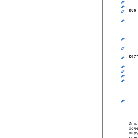
   
   
K66
   
   
   
   
   
   
   
   
   
K67
   
   
   
   
   
   
   
Иск
бол
вир
гем