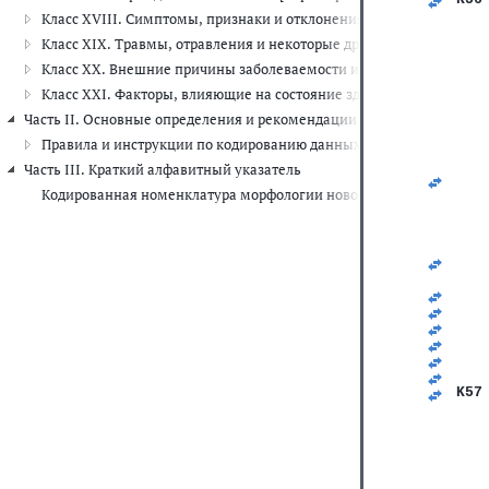
   
Класс XVIII. Симптомы, признаки и отклонения от нормы, выявле
   
Класс XIX. Травмы, отравления и некоторые другие последствия 
   
   
Класс XX. Внешние причины заболеваемости и смертности (V01-Y
   
Класс XXI. Факторы, влияющие на состояние здоровья и обращени
   
   
Часть II. Основные определения и рекомендации по шифровке данны
   
Правила и инструкции по кодированию данных о смертности и за
   
   
Часть III. Краткий алфавитный указатель
   
Кодированная номенклатура морфологии новообразований
   
   
   
   
   
   
   
   
   
   
   
   
K57
   
   
   
   
   