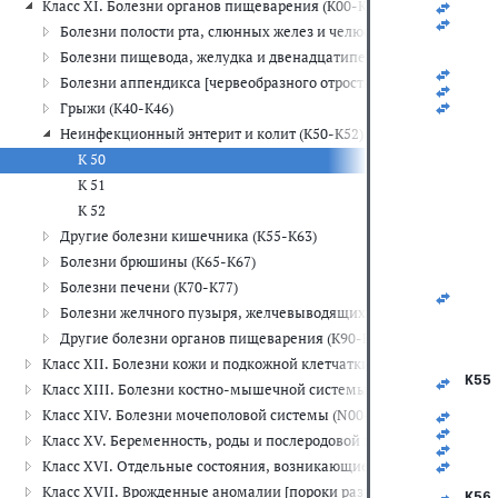
Класс XI. Болезни органов пищеварения (K00-K93)
   
   
Болезни полости рта, слюнных желез и челюстей (K00-K14)
   
   
Болезни пищевода, желудка и двенадцатиперстной кишки (K20
   
Болезни аппендикса [червеобразного отростка] (K35-K38)
   
   
Грыжи (K40-K46)
   
Неинфекционный энтерит и колит (K50-K52)
   
   
К 50
   
К 51
   
   
К 52
   
Другие болезни кишечника (K55-K63)
   
Болезни брюшины (K65-K67)
Болезни печени (K70-K77)
Болезни желчного пузыря, желчевыводящих путей и поджелудо
Другие болезни органов пищеварения (K90-K93)
Класс XII. Болезни кожи и подкожной клетчатки (L00-L99)
K55
Класс XIII. Болезни костно-мышечной системы и соединительной
   
Класс XIV. Болезни мочеполовой системы (N00-N99)
   
   
Класс XV. Беременность, роды и послеродовой период (O00-O99)
   
   
Класс XVI. Отдельные состояния, возникающие в перинатальном 
   
Класс XVII. Врожденные аномалии [пороки развития], деформац
K56