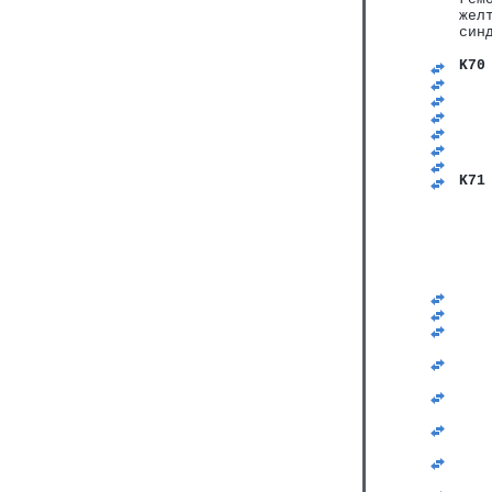
жел
син
K70
   
   
   
   
   
   
K71
   
   
   
   
   
   
   
   
   
   
   
   
   
   
   
   
   
   