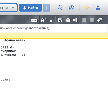
енте
Найти
рной Ассамблеей Здравоохранения)
4)
й  Афанасьева-
 (P23.6)
 рубриках
отличными   от
очкой)