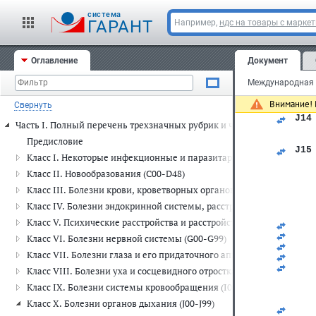
cистема
ГАРАНТ
Например,
ндс на товары с марке
Оглавление
Документ
Международная к
Внимание! 
Свернуть
   
J14
Часть I. Полный перечень трехзначных рубрик и четырехзначных п
   
Предисловие
J15
Класс I. Некоторые инфекционные и паразитарные болезни (A00-
   
   
Класс II. Новообразования (C00-D48)
   
Класс III. Болезни крови, кроветворных органов и отдельные н
   
   
Класс IV. Болезни эндокринной системы, расстройства питания и
   
Класс V. Психические расстройства и расстройства поведения (F00
   
   
Класс VI. Болезни нервной системы (G00-G99)
   
Класс VII. Болезни глаза и его придаточного аппарата (H00-H59)
   
   
Класс VIII. Болезни уха и сосцевидного отростка (H60-H95)
   
Класс IX. Болезни системы кровообращения (I00-I99)
   
   
Класс X. Болезни органов дыхания (J00-J99)
   