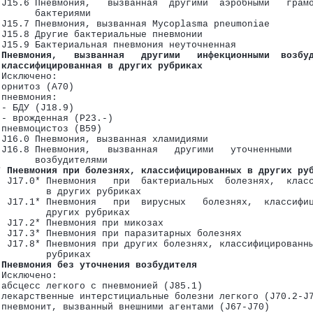
00-J06)
 J15.6 Пневмония,   вызванная  другими  аэробными   грам
       бактериями
 J15.7 Пневмония, вызванная Mycoplasma pneumoniae
 J15.8 Другие бактериальные пневмонии
 J15.9 Бактериальная пневмония неуточненная
 Пневмония,   вызванная   другими   инфекционными  возбу
 классифицированная в других рубриках
 Исключено:
 орнитоз (A70)
 пневмония:
 - БДУ (J18.9)
 - врожденная (P23.-)
 пневмоцистоз (B59)
 J16.0 Пневмония, вызванная хламидиями
 J16.8 Пневмония,   вызванная   другими   уточненными   
       возбудителями
* Пневмония при болезнях, классифицированных в других ру
утей (J20-J22)
  J17.0* Пневмония   при  бактериальных  болезнях,  клас
         в других рубриках
  J17.1* Пневмония   при  вирусных   болезнях,  классифи
         других рубриках
  J17.2* Пневмония при микозах
  J17.3* Пневмония при паразитарных болезнях
интерстициальную ткань (J80-J84)
  J17.8* Пневмония при других болезнях, классифицированн
         рубриках
 (J85-J86)
 Пневмония без уточнения возбудителя
 Исключено:
 абсцесс легкого с пневмонией (J85.1)
 лекарственные интерстициальные болезни легкого (J70.2-J
 пневмонит, вызванный внешними агентами (J67-J70)