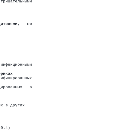
отрицательными
дителями,   не
 инфекционными
бриках
сифицированных
цированных   в
ых в других
70.4)