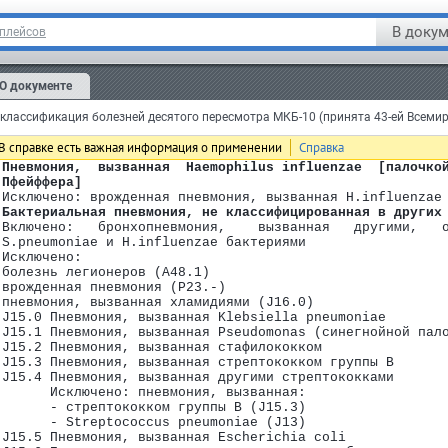
В докум
тплейсов
О документе
лассификация болезней десятого пересмотра МКБ-10 (принята 43-ей Всеми
В справке есть важная информация о применении
Справка
 пневмония, вызванная другими стрептококками (J15.3-J15.
 Пневмония,  вызванная  Haemophilus influenzae  [палочко
одрубрик
Пфейффера]
 Исключено: врожденная пневмония, вызванная H.influenzae
 Бактериальная пневмония, не классифицированная в других
B99)
 Включено:   бронхопневмония,    вызванная   другими,   
 S.pneumoniae и H.influenzae бактериями
 Исключено:
арушения, вовлекающие иммунный механизм (D50-D89)
 болезнь легионеров (A48.1)
 врожденная пневмония (P23.-)
 нарушения обмена веществ (E00-E90)
 пневмония, вызванная хламидиями (J16.0)
-F99)
 J15.0 Пневмония, вызванная Klebsiella pneumoniae
 J15.1 Пневмония, вызванная Pseudomonas (синегнойной пал
 J15.2 Пневмония, вызванная стафилококком
 J15.3 Пневмония, вызванная стрептококком группы B
 J15.4 Пневмония, вызванная другими стрептококками
       Исключено: пневмония, вызванная:
       - стрептококком группы B (J15.3)
       - Streptococcus pneumoniae (J13)
 J15.5 Пневмония, вызванная Escherichia coli