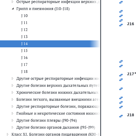
Острые респираторные инфекции верхних дыхательных путей (J
   
   
Грипп и пневмония (J10-J18)
   
   
J 10
   
J 11
J16
   
J 12
   
J 13
   
   
J 14
   
J 15
   
   
J 16
   
J 17
   
   
J 18
J17
Другие острые респираторные инфекции нижних дыхательных п
   
   
Другие болезни верхних дыхательных путей (J30-J39)
   
Хронические болезни нижних дыхательных путей (J40-J47)
   
   
Болезни легкого, вызванные внешними агентами (J60-J70)
   
Другие респираторные болезни, поражающие главным образом 
   
   
Гнойные и некротические состояния нижних дыхательных путей
J18
   
Другие болезни плевры (J90-J94)
   
Другие болезни органов дыхания (J95-J99)
   
   
Класс XI. Болезни органов пищеварения (K00-K93)