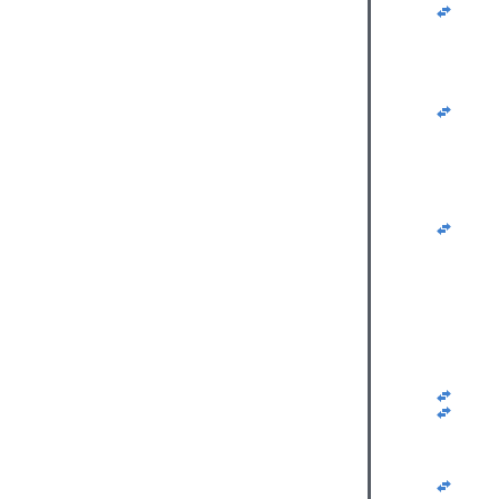
   
   
   
   
   
   
   
   
   
   
   
   
   
   
   
   
   
   
   
   
   
   
   
   
   
   