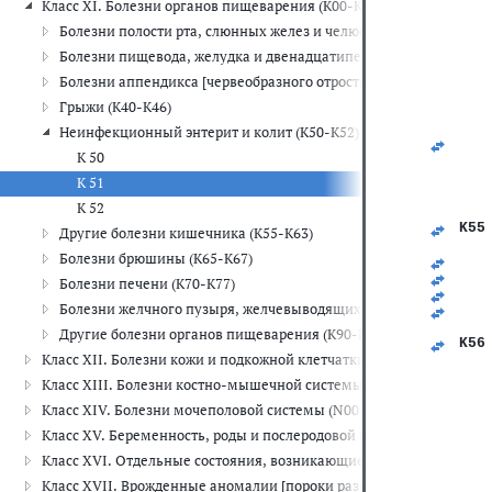
Класс XI. Болезни органов пищеварения (K00-K93)
   
   
Болезни полости рта, слюнных желез и челюстей (K00-K14)
   
   
Болезни пищевода, желудка и двенадцатиперстной кишки (K20
   
Болезни аппендикса [червеобразного отростка] (K35-K38)
   
Грыжи (K40-K46)
Неинфекционный энтерит и колит (K50-K52)
К 50
К 51
К 52
K55
Другие болезни кишечника (K55-K63)
   
Болезни брюшины (K65-K67)
   
   
Болезни печени (K70-K77)
   
Болезни желчного пузыря, желчевыводящих путей и поджелудо
   
   
Другие болезни органов пищеварения (K90-K93)
K56
Класс XII. Болезни кожи и подкожной клетчатки (L00-L99)
   
   
Класс XIII. Болезни костно-мышечной системы и соединительной
   
Класс XIV. Болезни мочеполовой системы (N00-N99)
   
   
Класс XV. Беременность, роды и послеродовой период (O00-O99)
   
   
Класс XVI. Отдельные состояния, возникающие в перинатальном 
   
Класс XVII. Врожденные аномалии [пороки развития], деформац
   