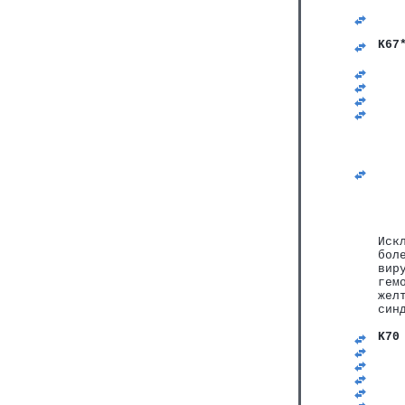
   
   
   
K67
   
   
   
   
   
   
   
Иск
бол
вир
гем
жел
син
K70
   
   
   
   
   