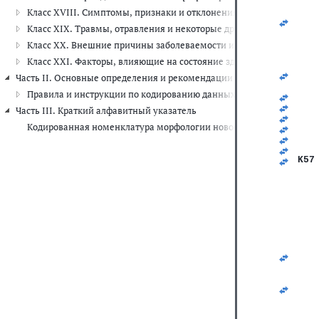
   
Класс XVIII. Симптомы, признаки и отклонения от нормы, выявле
   
Класс XIX. Травмы, отравления и некоторые другие последствия 
   
   
Класс XX. Внешние причины заболеваемости и смертности (V01-Y
   
Класс XXI. Факторы, влияющие на состояние здоровья и обращени
   
   
Часть II. Основные определения и рекомендации по шифровке данны
   
Правила и инструкции по кодированию данных о смертности и за
   
   
Часть III. Краткий алфавитный указатель
   
Кодированная номенклатура морфологии новообразований
   
   
   
K57
   
   
   
   
   
   
   
   
   
   
   
   
   
   