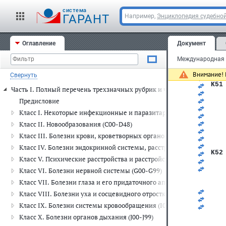
син
cистема
ГАРАНТ
Например,
Энциклопедия судебной
K50
   
   
   
Оглавление
Документ
   
   
   
   
Внимание! 
Свернуть
   
K51
Часть I. Полный перечень трехзначных рубрик и четырехзначных п
   
   
Предисловие
   
Класс I. Некоторые инфекционные и паразитарные болезни (A00-
   
   
Класс II. Новообразования (C00-D48)
   
Класс III. Болезни крови, кроветворных органов и отдельные н
   
   
Класс IV. Болезни эндокринной системы, расстройства питания и
K52
Класс V. Психические расстройства и расстройства поведения (F00
   
   
Класс VI. Болезни нервной системы (G00-G99)
   
Класс VII. Болезни глаза и его придаточного аппарата (H00-H59)
   
   
Класс VIII. Болезни уха и сосцевидного отростка (H60-H95)
   
Класс IX. Болезни системы кровообращения (I00-I99)
   
   
Класс X. Болезни органов дыхания (J00-J99)
   