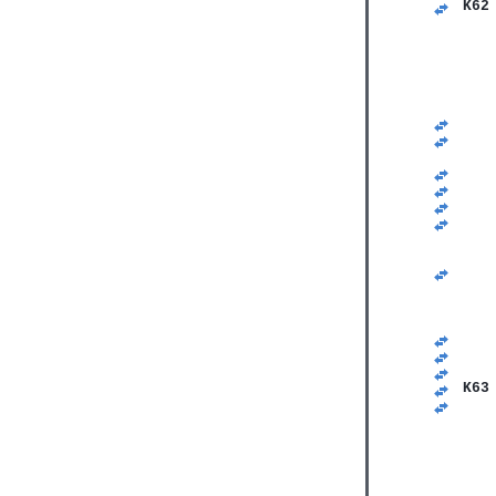
K62
   
   
   
   
   
   
   
   
   
   
   
   
   
   
   
   
   
   
   
   
   
   
K63
   
   
   
   
   
   