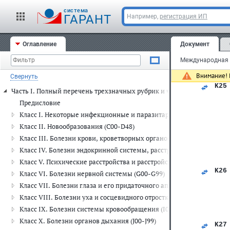
.1 
cистема
.2 
ГАРАНТ
Например,
регистрация ИП
.3 
.4 
.5 
.6 
Оглавление
Документ
.7 
.9 
   
Внимание! 
Свернуть
K25
Часть I. Полный перечень трехзначных рубрик и четырехзначных п
   
   
Предисловие
   
Класс I. Некоторые инфекционные и паразитарные болезни (A00-
   
   
Класс II. Новообразования (C00-D48)
   
Класс III. Болезни крови, кроветворных органов и отдельные н
   
   
Класс IV. Болезни эндокринной системы, расстройства питания и
   
Класс V. Психические расстройства и расстройства поведения (F00
   
K26
Класс VI. Болезни нервной системы (G00-G99)
   
Класс VII. Болезни глаза и его придаточного аппарата (H00-H59)
   
   
Класс VIII. Болезни уха и сосцевидного отростка (H60-H95)
   
Класс IX. Болезни системы кровообращения (I00-I99)
   
   
Класс X. Болезни органов дыхания (J00-J99)
K27