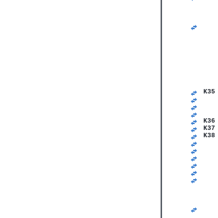
K35
   
   
   
K36
K37
K38
   
   
   
   
   
   