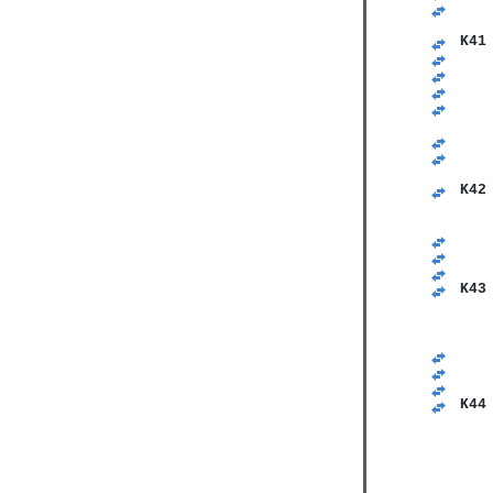
   
   
K41
   
   
   
   
   
   
   
   
K42
   
   
   
   
   
K43
   
   
   
   
   
   
K44
   
   
   
   
   