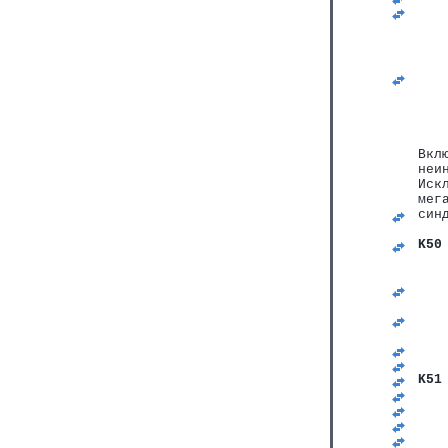
   
   
Вкл
неи
Иск
мег
син
K50
   
   
   
   
   
   
   
   
K51
   
   
   
   