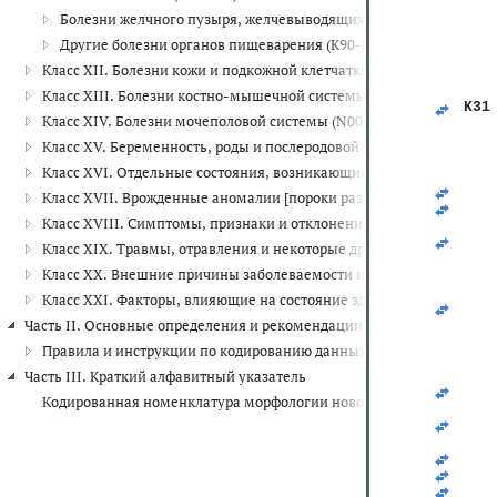
   
Болезни желчного пузыря, желчевыводящих путей и поджелудо
   
   
Другие болезни органов пищеварения (K90-K93)
   
Класс XII. Болезни кожи и подкожной клетчатки (L00-L99)
   
   
Класс XIII. Болезни костно-мышечной системы и соединительной
K31
Класс XIV. Болезни мочеполовой системы (N00-N99)
   
   
Класс XV. Беременность, роды и послеродовой период (O00-O99)
   
Класс XVI. Отдельные состояния, возникающие в перинатальном 
   
   
Класс XVII. Врожденные аномалии [пороки развития], деформац
   
Класс XVIII. Симптомы, признаки и отклонения от нормы, выявле
   
   
Класс XIX. Травмы, отравления и некоторые другие последствия 
   
Класс XX. Внешние причины заболеваемости и смертности (V01-Y
   
   
Класс XXI. Факторы, влияющие на состояние здоровья и обращени
   
   
Часть II. Основные определения и рекомендации по шифровке данны
   
Правила и инструкции по кодированию данных о смертности и за
   
   
Часть III. Краткий алфавитный указатель
   
Кодированная номенклатура морфологии новообразований
   
   
   
   
   
   