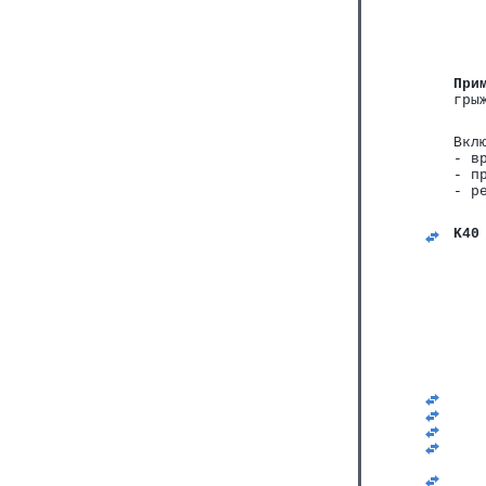
При
гры
Вкл
- в
- п
- р
K40
   
   
   
   
   
   
   
   
   
   
   
   
   
   
   