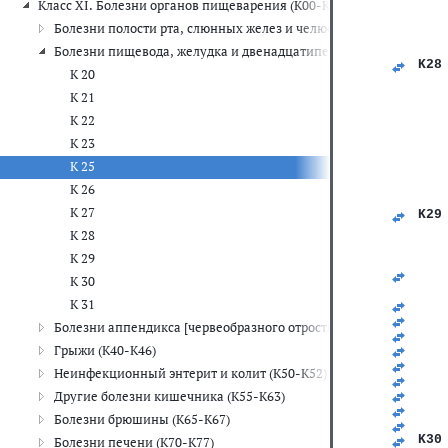
Класс XI. Болезни органов пищеварения (K00-K93)
   
   
Болезни полости рта, слюнных желез и челюстей (K00-K14)
   
   
Болезни пищевода, желудка и двенадцатиперстной кишки (K20
K28
К 20
   
   
К 21
   
К 22
   
   
К 23
   
К 25
   
   
К 26
   
К 27
K29
   
К 28
   
К 29
   
   
К 30
   
К 31
   
   
Болезни аппендикса [червеобразного отростка] (K35-K38)
   
Грыжи (K40-K46)
   
   
Неинфекционный энтерит и колит (K50-K52)
   
   
Другие болезни кишечника (K55-K63)
   
Болезни брюшины (K65-K67)
   
K30
Болезни печени (K70-K77)