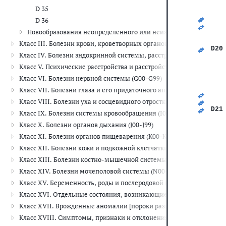
   
D 35
   
   
D 36
   
Новообразования неопределенного или неизвестного характера
   
   
Класс III. Болезни крови, кроветворных органов и отдельные н
D20
Класс IV. Болезни эндокринной системы, расстройства питания и
   
   
Класс V. Психические расстройства и расстройства поведения (F00
   
Класс VI. Болезни нервной системы (G00-G99)
   
   
Класс VII. Болезни глаза и его придаточного аппарата (H00-H59)
   
Класс VIII. Болезни уха и сосцевидного отростка (H60-H95)
   
D21
Класс IX. Болезни системы кровообращения (I00-I99)
   
Класс X. Болезни органов дыхания (J00-J99)
   
   
Класс XI. Болезни органов пищеварения (K00-K93)
   
   
Класс XII. Болезни кожи и подкожной клетчатки (L00-L99)
   
Класс XIII. Болезни костно-мышечной системы и соединительной
   
   
Класс XIV. Болезни мочеполовой системы (N00-N99)
   
Класс XV. Беременность, роды и послеродовой период (O00-O99)
   
   
Класс XVI. Отдельные состояния, возникающие в перинатальном 
   
Класс XVII. Врожденные аномалии [пороки развития], деформац
   
   
Класс XVIII. Симптомы, признаки и отклонения от нормы, выявле
   