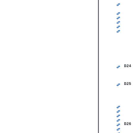
   
   
   
   
   
   
   
   
   
   
   
   
   
   
D24
   
   
   
D25
   
   
   
   
   
   
   
   
D26
   
   