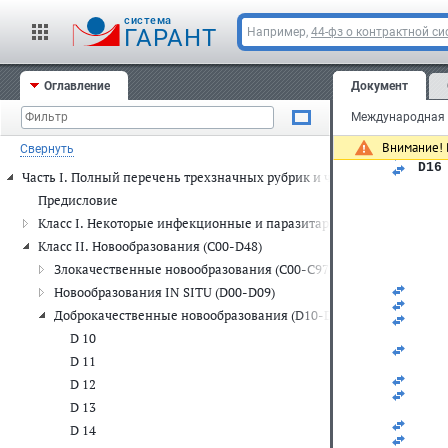
   
   
cистема
ГАРАНТ
Например,
44-фз о контрактной си
D15
   
   
   
Оглавление
Документ
   
   
   
   
Внимание! 
Свернуть
   
D16
Часть I. Полный перечень трехзначных рубрик и четырехзначных п
   
   
Предисловие
   
Класс I. Некоторые инфекционные и паразитарные болезни (A00-
   
   
Класс II. Новообразования (C00-D48)
   
Злокачественные новообразования (C00-C97)
   
   
Новообразования IN SITU (D00-D09)
   
Доброкачественные новообразования (D10-D36)
   
   
D 10
   
D 11
   
   
D 12
   
D 13
   
   
D 14
   