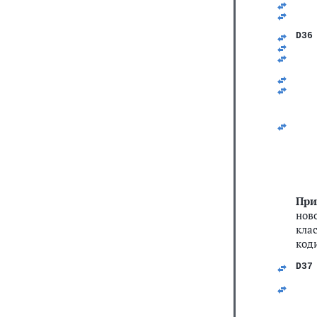
   
   
   
D36
   
   
   
   
   
При
нов
кла
коди
D37
   
   
   