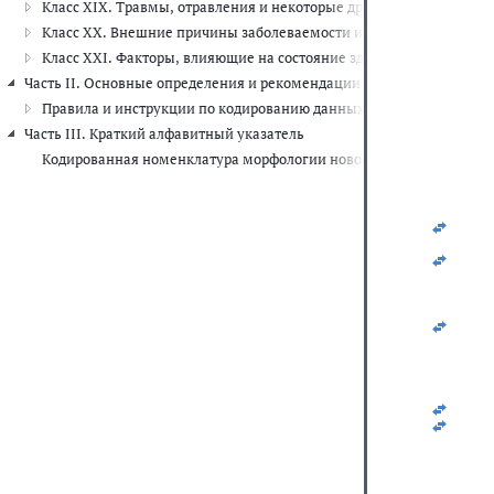
Класс XIX. Травмы, отравления и некоторые другие последствия 
   
   
Класс XX. Внешние причины заболеваемости и смертности (V01-Y
   
Класс XXI. Факторы, влияющие на состояние здоровья и обращени
   
   
Часть II. Основные определения и рекомендации по шифровке данны
   
Правила и инструкции по кодированию данных о смертности и за
   
   
Часть III. Краткий алфавитный указатель
   
Кодированная номенклатура морфологии новообразований
   
   
   
   
   
   
   
   
   
   
   
   
   
   
   
   
   
   
   
   
   