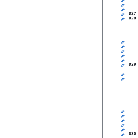
   
   
D27
D28
   
   
   
   
   
   
   
   
D29
   
   
   
   
   
   
   
   
   
   
   
   
   
   
D30