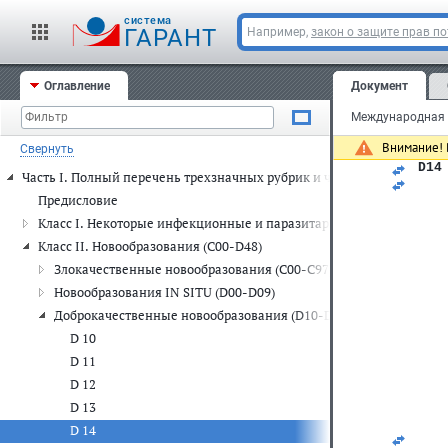
   
   
cистема
ГАРАНТ
Например,
закон о защите прав п
   
   
   
   
Оглавление
Документ
   
   
   
   
Внимание! 
Свернуть
   
D14
Часть I. Полный перечень трехзначных рубрик и четырехзначных п
   
   
Предисловие
   
Класс I. Некоторые инфекционные и паразитарные болезни (A00-
   
   
Класс II. Новообразования (C00-D48)
   
Злокачественные новообразования (C00-C97)
   
   
Новообразования IN SITU (D00-D09)
   
Доброкачественные новообразования (D10-D36)
   
   
D 10
   
D 11
   
   
D 12
   
D 13
   
   
D 14
   