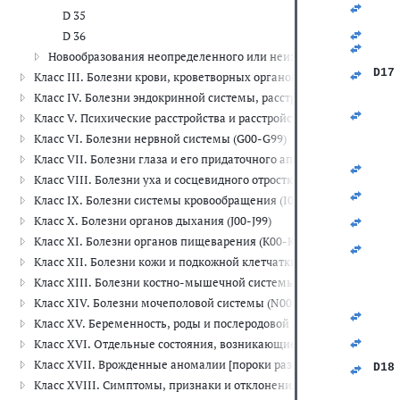
   
D 35
   
   
D 36
   
Новообразования неопределенного или неизвестного характера
   
D17
Класс III. Болезни крови, кроветворных органов и отдельные н
   
Класс IV. Болезни эндокринной системы, расстройства питания и
   
   
Класс V. Психические расстройства и расстройства поведения (F00
   
Класс VI. Болезни нервной системы (G00-G99)
   
   
Класс VII. Болезни глаза и его придаточного аппарата (H00-H59)
   
Класс VIII. Болезни уха и сосцевидного отростка (H60-H95)
   
   
Класс IX. Болезни системы кровообращения (I00-I99)
   
Класс X. Болезни органов дыхания (J00-J99)
   
   
Класс XI. Болезни органов пищеварения (K00-K93)
   
   
Класс XII. Болезни кожи и подкожной клетчатки (L00-L99)
   
Класс XIII. Болезни костно-мышечной системы и соединительной
   
   
Класс XIV. Болезни мочеполовой системы (N00-N99)
   
Класс XV. Беременность, роды и послеродовой период (O00-O99)
   
   
Класс XVI. Отдельные состояния, возникающие в перинатальном 
   
Класс XVII. Врожденные аномалии [пороки развития], деформац
D18
   
Класс XVIII. Симптомы, признаки и отклонения от нормы, выявле
   