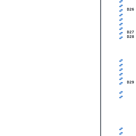
   
   
D26
   
   
   
   
D27
D28
   
   
   
   
   
   
   
   
D29
   
   
   
   
   
   
   
   
   
   
   