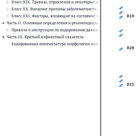
Класс XIX. Травмы, отравления и некоторые другие последствия 
   
   
Класс XX. Внешние причины заболеваемости и смертности (V01-Y
   
Класс XXI. Факторы, влияющие на состояние здоровья и обращени
D19
   
Часть II. Основные определения и рекомендации по шифровке данны
   
Правила и инструкции по кодированию данных о смертности и за
   
   
Часть III. Краткий алфавитный указатель
   
Кодированная номенклатура морфологии новообразований
   
D20
   
   
   
   
   
   
   
D21
   
   
   
   
   
   
   
   
   
   
   