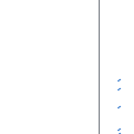
   
   
   
   
   
   
   
   
   
   
   
   
   
   
   
   
   
   
   
   
   
   
   
   
   
   
   
   
   
   