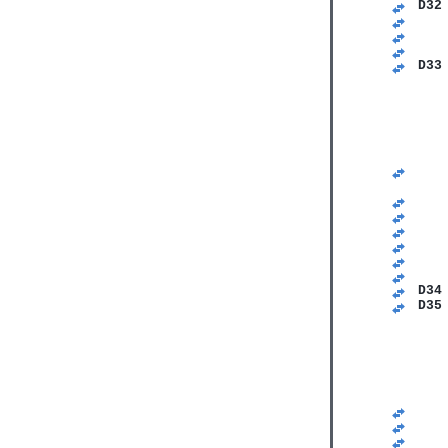
D32
   
   
   
D33
   
   
   
   
   
   
   
   
   
   
   
   
   
D34
D35
   
   
   
   
   
   
   
   