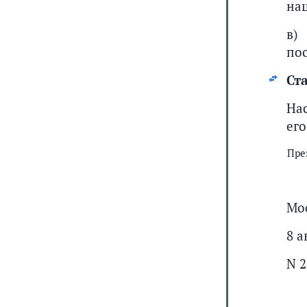
на
в)
пос
Ста
На
ег
Пре
Мо
8 а
N 