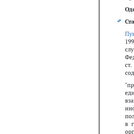
Од
Ста
Пу
19
сл
Фед
ст.
со
"п
ед
вз
ин
по
в 
ор