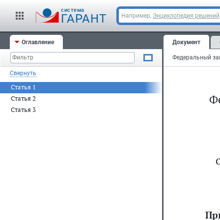
cистема
ГАРАНТ
Например,
Энциклопедия решений
Оглавление
Документ
Свернуть
Статья 1
Ф
Статья 2
Статья 3
Пр