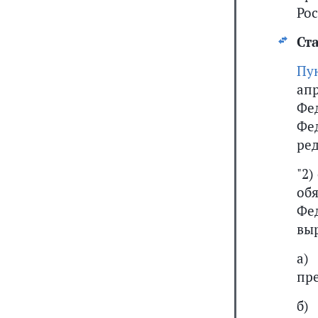
Рос
Ста
Пун
ап
Фе
Фед
ре
"2
об
Фе
выр
а)
пр
б)