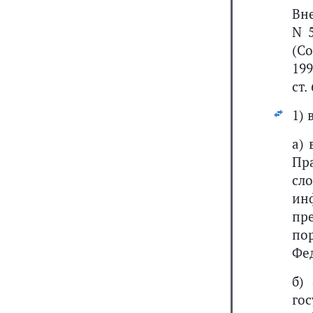
Вн
N 
(С
199
ст.
1) 
а)
Пр
сл
ин
пр
по
Фе
б)
го