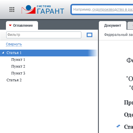
cистема
ГАРАНТ
Например,
судопроизводство в ра
Оглавление
Документ
Свернуть
Статья 1
Ф
Пункт 1
Пункт 2
Пункт 3
"
Статья 2
"
Пр
Од
Ста