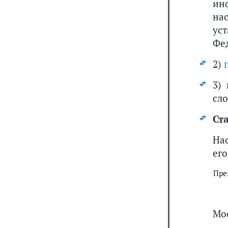
ин
на
ус
Фе
2)
3)
сл
Ста
На
ег
Пре
Мо