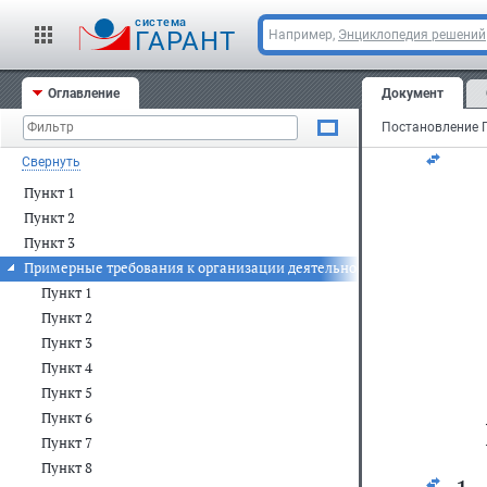
cистема
ГАРАНТ
Например,
Энциклопедия решений
Пре
Рос
Оглавление
Документ
Свернуть
Пункт 1
Пункт 2
Пункт 3
Примерные требования к организации деятельности реабилитацио
Пункт 1
Пункт 2
Пункт 3
Пункт 4
Пункт 5
Пункт 6
Пункт 7
Пункт 8