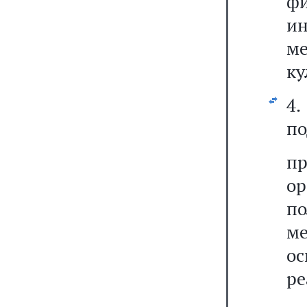
фи
ин
м
ку
4
по
п
о
п
м
о
ре