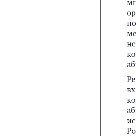
м
о
п
м
н
к
аб
Р
вх
к
а
и
Р