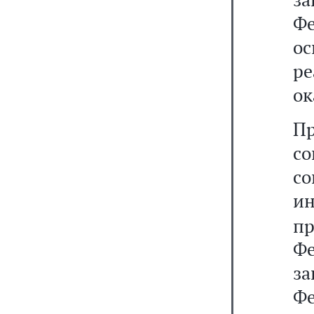
Ф
о
ре
ок
П
с
со
ин
п
Ф
з
Фе