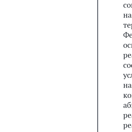
с
на
те
Ф
о
р
со
ус
н
к
а
р
ре