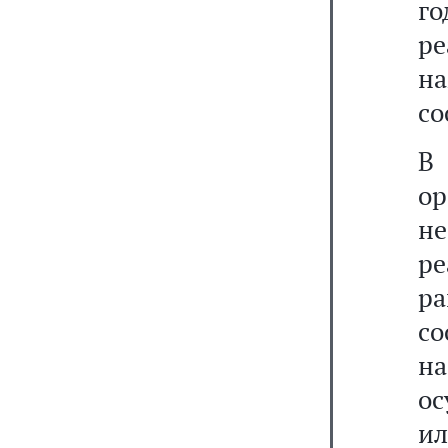
го
р
на
со
В
о
не
ре
р
с
н
ос
ил