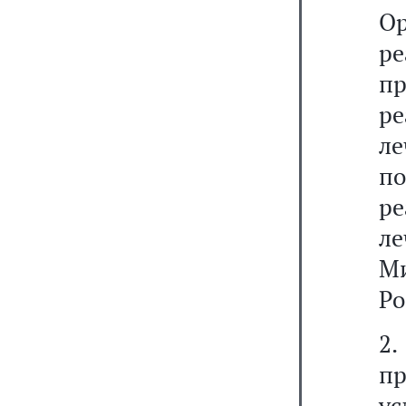
О
р
пр
ре
ле
п
ре
л
М
Ро
2
пр
у