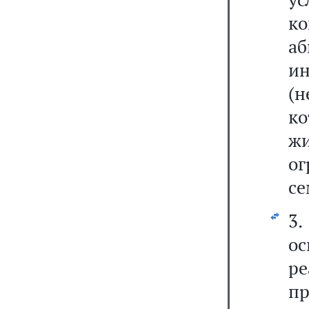
к
а
ин
(н
к
жи
ог
се
3
о
р
пр