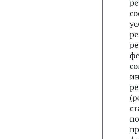
р
со
у
р
ре
ф
с
и
ре
(
с
по
п