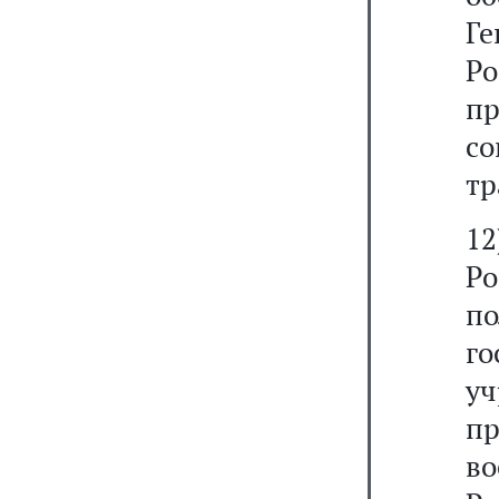
Г
Р
пр
со
тр
1
Р
п
г
у
п
во