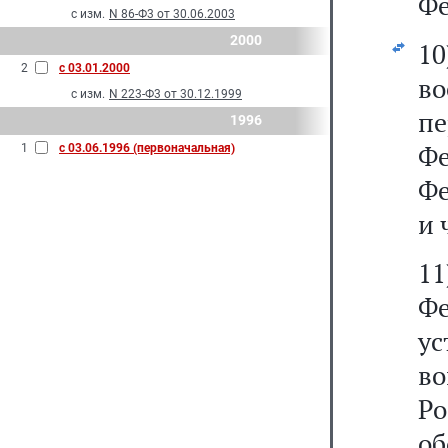
Фе
с изм.
N 86-Ф3 от 30.06.2003
2000
1
2
с 03.01.2000
в
с изм.
N 223-Ф3 от 30.12.1999
пе
1996
Ф
1
с 03.06.1996 (первоначальная)
Фе
и 
11
Ф
ус
во
Р
о