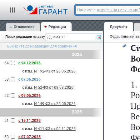
4.
cистема
Во
ГАРАНТ
Например,
штрафы за нарушение
с
Оглавление
Редакции
Документ
лю
Поиск редакции на дату
Ст
Выберите две редакции для сравнения
2026
В
54
с 24.12.2026
Ф
с изм.
N 192-Ф3 от 26.06.2026
53
с 07.06.2026
1
с изм.
N 52-Ф3 от 08.03.2026
Р
52
с 05.06.2026
П
с изм.
N 149-Ф3 от 25.05.2026
2025
В
51
с 15.11.2025
В
с изм.
N 411-Ф3 от 04.11.2025
Фе
50
с 07.07.2025