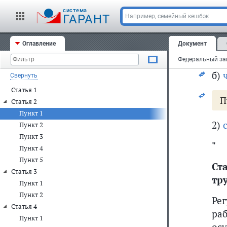
"5
cистема
ГАРАНТ
Например,
семейный кешбэк
под
с з
Оглавление
Документ
пу
б)
Свернуть
Статья 1
П
Статья 2
Пункт 1
2)
Пункт 2
Пункт 3
"
Пункт 4
Пункт 5
Ст
Статья 3
тр
Пункт 1
Пункт 2
Ре
Статья 4
ра
Пункт 1