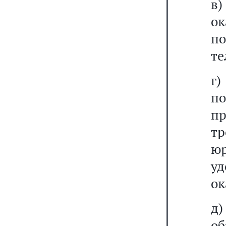
в)
о
п
те
г
п
п
тр
ю
у
ок
д
о