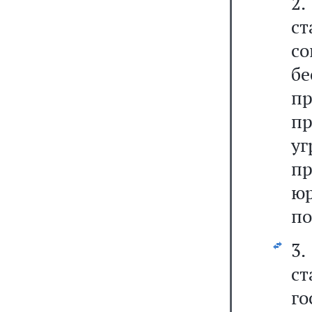
2.
с
со
б
п
п
у
п
ю
по
3.
ст
г