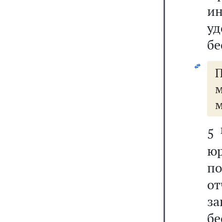
и
у
бе
П
м
м
5
юр
по
о
за
б