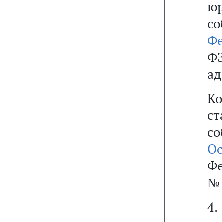
юр
со
Фе
Ф
ад
К
ст
со
Ос
Фе
№ 
4.