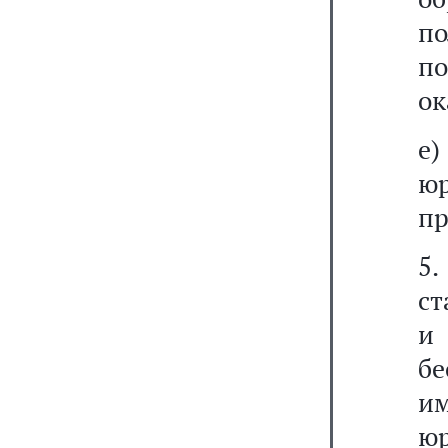
п
п
ок
е)
ю
пр
5.
ст
и
бе
им
ю