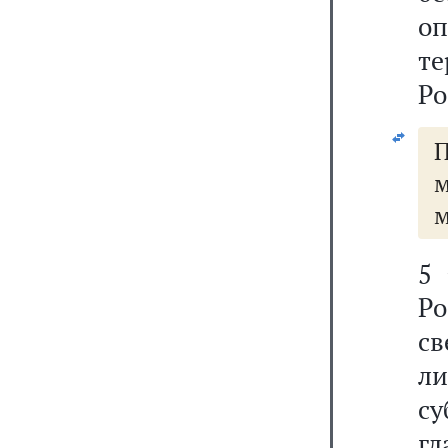
о
т
Ро
П
м
м
5
Ро
с
ли
с
гл