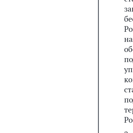
з
б
Ро
на
о
п
у
к
с
п
т
Ро