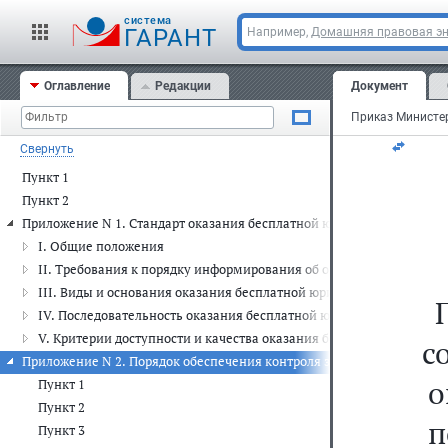
   
cистема
юри
ГАРАНТ
Например,
Домашняя правовая э
___
___
___
Оглавление
Редакции
Документ
___
Свернуть
Пункт 1
Пункт 2
Приложение N 1. Стандарт оказания бесплатной юридической помощи 
I. Общие положения
II. Требования к порядку информирования об оказании бесплат
III. Виды и основания оказания бесплатной юридической помощи
IV. Последовательность оказания бесплатной юридической помощи
V. Критерии доступности и качества оказания бесплатной юриди
с
Приложение N 2. Порядок обеспечения контроля за соблюдением треб
о
Пункт 1
Пункт 2
п
Пункт 3