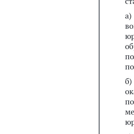
ст
а
в
ю
о
п
п
б)
о
п
м
юр