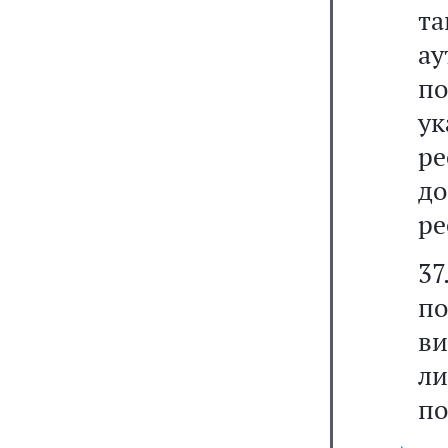
т
а
п
у
ре
до
ре
37
по
в
ли
по