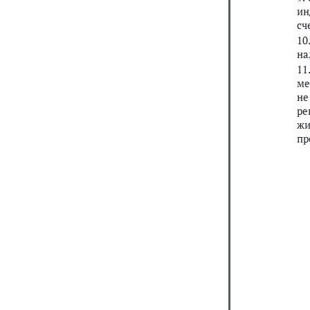
ин
сч
10
на
11
ме
не
ре
жи
пр