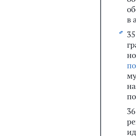
об
в 
3
г
н
по
м
на
по
36
р
и