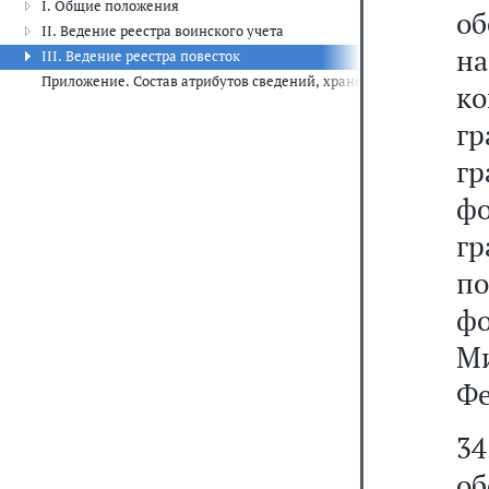
I. Общие положения
о
II. Ведение реестра воинского учета
на
III. Ведение реестра повесток
Приложение. Состав атрибутов сведений, хранение которых обесп
ко
г
г
ф
гр
по
ф
М
Фе
34
о