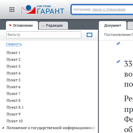
в
cистема
ГАРАНТ
Например,
закон о спецоценке
до
Оглавление
Редакции
Документ
св
Свернуть
Пункт 1
Пункт 2
3
Пункт 3
в
Пункт 4
Пункт 5
по
Пункт 6
Пункт 7
Р
Пункт 8
п
Пункт 8.1
Пункт 9
Ф
Пункт 10
о
Положение о государственной информационной системе "Единый реест