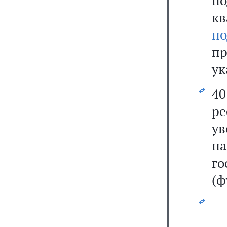
к
п
п
ук
40
р
ув
н
го
(ф