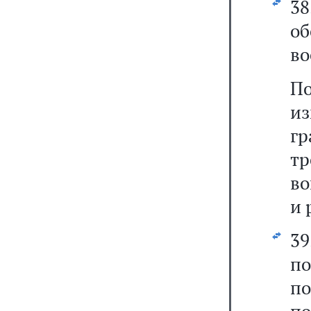
3
о
во
По
и
г
т
во
и 
3
п
п
п