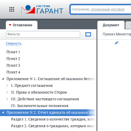
 Ба
cистема
 ре
ГАРАНТ
Например,
опционный договор
   
   
 __
Оглавление
Документ
 __
Свернуть
Пункт 1
Пункт 2
Пункт 3
Пункт 4
Приложение N 1. Соглашение об оказании бесплатной юридической
I. Предмет соглашения
II. Права и обязанности Сторон
III. Действие настоящего соглашения
   
   
IV. Заключительные положения
   
Приложение N 2. Отчет адвоката об оказании бесплатной юридичес
Раздел 1. Сведения о количестве граждан, которым оказана бес
Раздел 2. Сведения о гражданах, которым оказана бесплатная ю