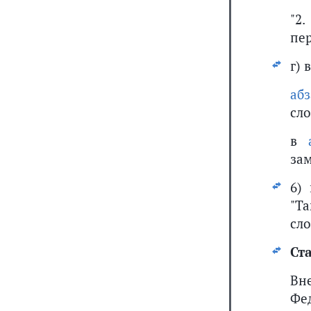
"2
пер
г) 
аб
сло
в
зам
6)
"Т
сло
Ста
Вн
Фе