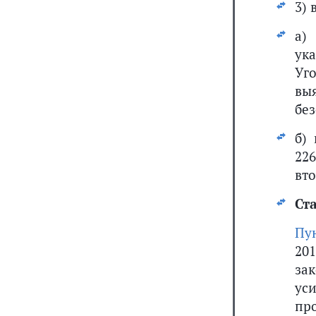
3) 
а)
ук
Уг
вы
без
б)
22
вто
Ста
Пу
201
за
ус
пр