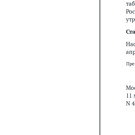
та
Ро
ут
Ста
На
апр
Пре
Мо
11 
N 