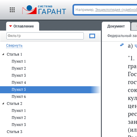
Та
сло
cистема
ГАРАНТ
Например,
Энциклопедия судебной
4)
Оглавление
Документ
5) 
а)
Свернуть
Статья 1
"1
Пункт 1
гр
Пункт 2
Го
Пункт 3
го
Пункт 4
со
Пункт 5
Пункт 6
ку
Статья 2
це
Пункт 1
ре
Пункт 2
за
Пункт 3
(и
Статья 3