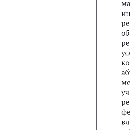
м
и
р
о
р
у
к
а
ме
у
р
ф
вл