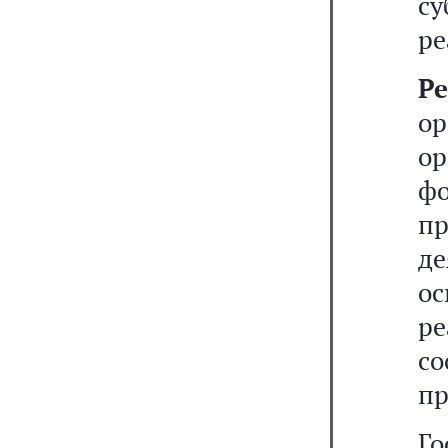
с
ре
Р
о
о
фо
п
де
о
ре
с
пр
Го