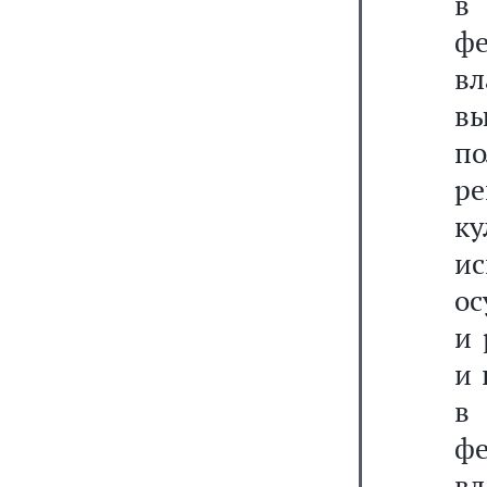
в
ф
в
вы
п
р
ку
и
ос
и 
и 
в
ф
в