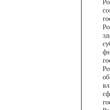
Р
с
г
Ро
зд
су
фи
г
Ро
о
вл
с
г