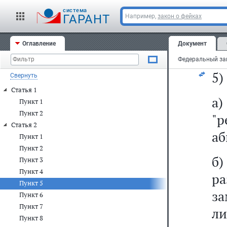
и
cистема
Ф
ГАРАНТ
Например,
закон о фейках
ус
Оглавление
Документ
за
5)
Свернуть
Статья 1
Пункт 1
Пункт 2
"р
Статья 2
аб
Пункт 1
Пункт 2
Пункт 3
Пункт 4
р
Пункт 5
за
Пункт 6
Пункт 7
ли
Пункт 8