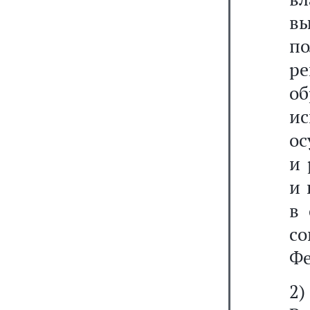
вы
п
р
о
и
ос
и 
и 
в 
с
Фе
2)