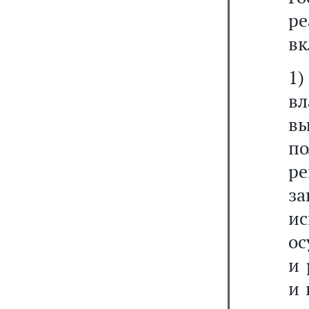
ре
вк
1)
в
вы
п
р
за
и
ос
и 
и 