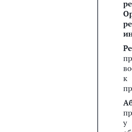
ре
О
р
и
Р
п
во
к
пр
А
пр
у 