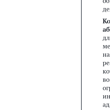
об
де
К
а
д
м
н
ре
ко
в
о
и
ад