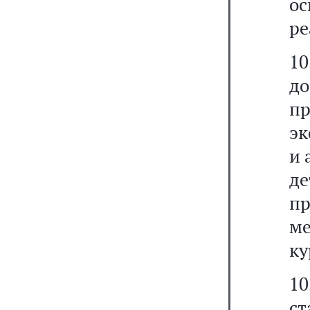
о
ре
1
д
пр
эк
и 
д
пр
ме
ку
1
ст