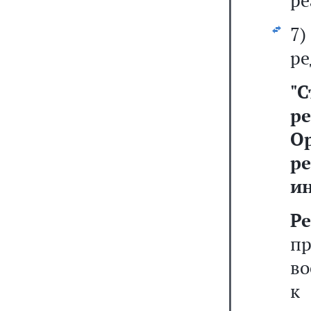
ре
7
ре
"
С
ре
О
р
и
Р
п
во
к