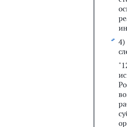
о
р
ин
4
сл
"1
и
Р
в
ра
с
ор