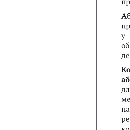
пр
А
пр
у 
об
де
К
а
д
м
н
ре
ко