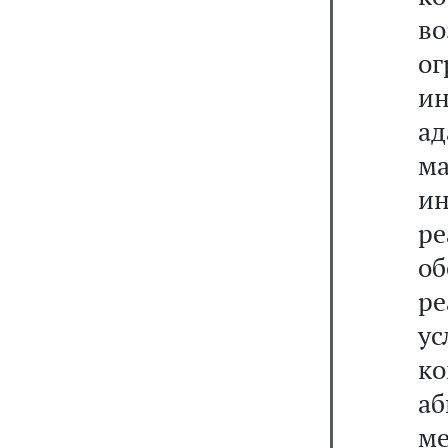
в
о
и
ад
м
и
р
о
р
у
к
а
ме