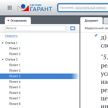
ор
cистема
и 
ГАРАНТ
Например,
параллельный импорт
д
Оглавление
Документ
пр
д
Свернуть
Статья 1
сл
Пункт 1
Пункт 2
"
Статья 2
р
Пункт 1
Пункт 2
у
Пункт 3
н
Пункт 4
Пункт 5
ре
Пункт 6
ц
Пункт 7
Пункт 8
и