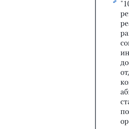
"
ре
ре
р
с
и
д
о
к
а
с
п
о