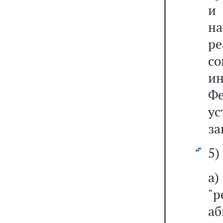
и
н
ре
с
и
Ф
ус
за
5)
"р
аб