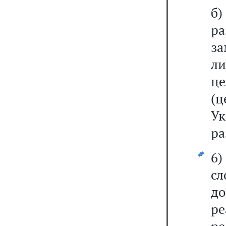
р
за
ли
ц
(
У
ра
6
с
до
р