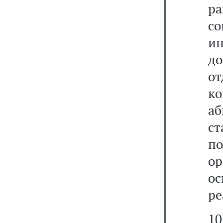
р
с
и
д
о
к
а
с
п
о
о
ре
1