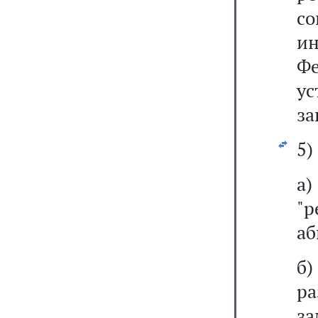
с
и
Ф
ус
за
5)
"р
аб
р
за