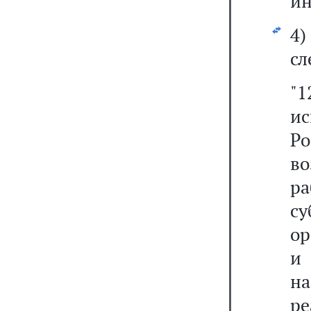
ин
4
сл
"1
и
Р
в
ра
с
ор
и
н
ре