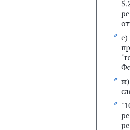
5
р
от
е)
п
"г
Фе
ж
сл
"
ре
ре