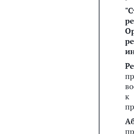
"
С
ре
О
р
и
Р
п
во
к
пр
А
пр