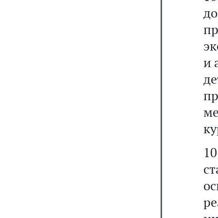
д
пр
эк
и 
д
пр
ме
ку
1
ст
о
р