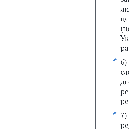
ли
ц
(
У
ра
6
с
до
р
ре
7
ре