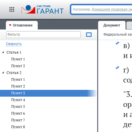
за
cистема
ГАРАНТ
Например,
Домашняя правовая э
б
Оглавление
Документ
за
в)
Свернуть
Статья 1
и 
Пункт 1
Пункт 2
г
Статья 2
со
Пункт 1
Пункт 2
"3
Пункт 3
Пункт 4
ор
Пункт 5
и 
Пункт 6
Пункт 7
д
Пункт 8