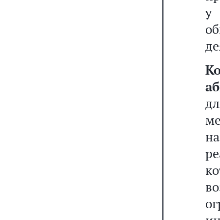
у 
об
де
К
а
д
м
н
ре
ко
в
о