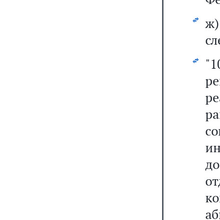
ж
сл
"
ре
ре
р
с
и
д
о
к
а