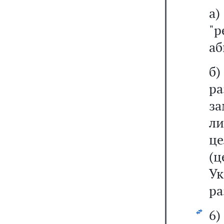
"р
аб
р
за
ли
ц
(
У
ра
6