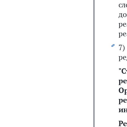
с
до
р
ре
7
ре
"
С
ре
О
р
и
Р