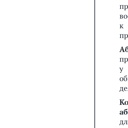
п
во
к
пр
А
пр
у 
об
де
К
а
д