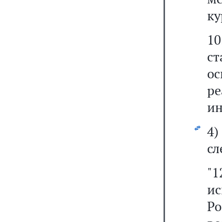
ку
1
ст
о
р
ин
4
сл
"1
и
Р