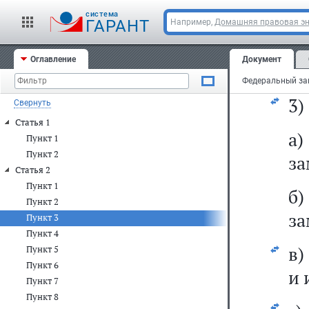
ж
cистема
п
ГАРАНТ
Например,
Домашняя правовая э
со
Оглавление
Документ
Фе
3)
Свернуть
Статья 1
а)
Пункт 1
Пункт 2
за
Статья 2
Пункт 1
б
Пункт 2
за
Пункт 3
Пункт 4
в)
Пункт 5
Пункт 6
и 
Пункт 7
Пункт 8