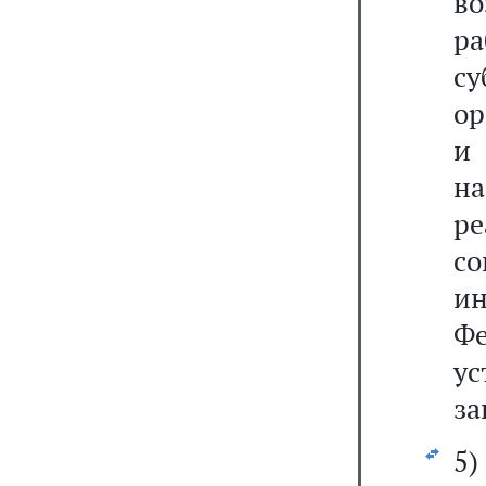
в
ра
с
ор
и
н
ре
с
и
Ф
ус
за
5)