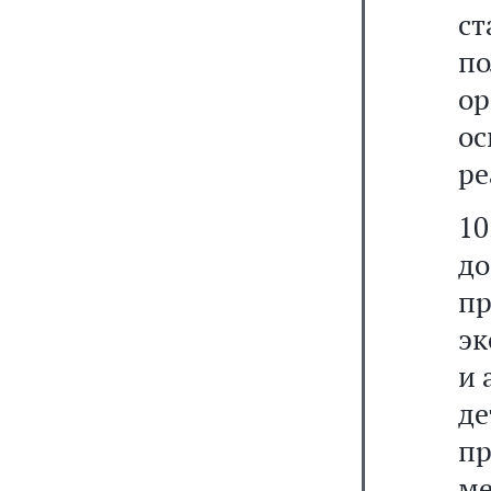
с
п
о
о
ре
1
д
пр
эк
и 
д
пр
ме