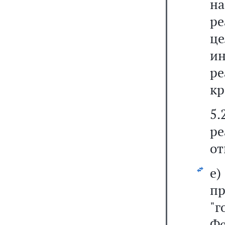
н
ре
ц
и
ре
кр
5
р
от
е)
п
"г
Фе