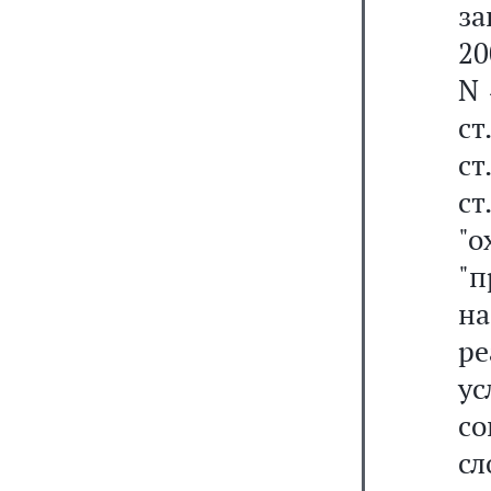
за
20
N 
ст
ст
ст
"
"
н
ре
у
с
сл