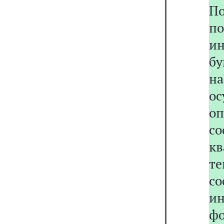
П
п
и
бу
на
о
о
с
кв
т
со
и
ф