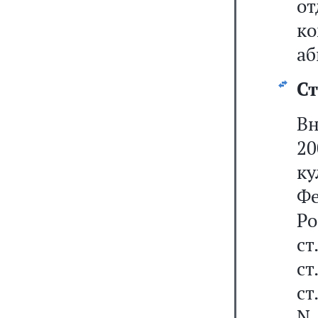
о
к
аб
Ст
Вн
2
к
Фе
Р
ст
ст
ст
N 