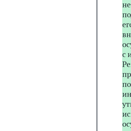
н
по
ег
вн
ос
с 
Р
п
п
и
у
и
ос