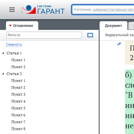
м
cистема
сл
ГАРАНТ
Например,
административные рег
п
Оглавление
Документ
ин
Свернуть
П
Статья 1
2
Пункт 1
Пункт 2
б)
Статья 2
Пункт 1
сл
Пункт 2
"
Пункт 3
Пункт 4
и
Пункт 5
и
Пункт 6
Пункт 7
н
Пункт 8