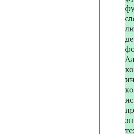
ф
с
ли
де
фо
А
к
и
к
ис
пр
з
те