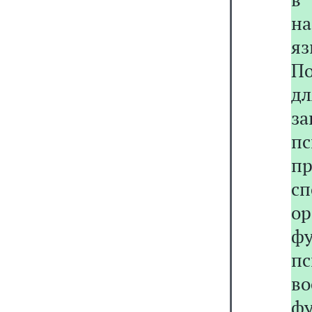
на
яз
П
д
за
п
п
с
ор
ф
п
во
фу