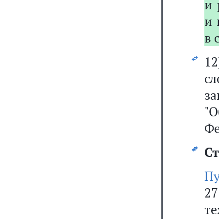
и 
и 
в 
1
сл
за
"
Фе
Ст
Пу
2
те