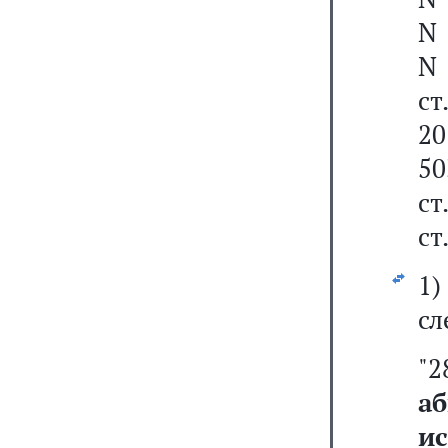
N 
N 
ст
20
50
ст
ст
1
сл
"
а
и