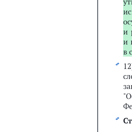
у
и
ос
и 
и 
в 
1
сл
за
"
Фе
Ст