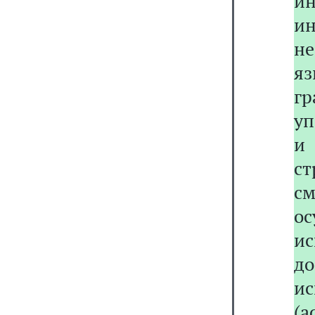
и
и
н
я
г
уп
и
с
с
о
и
д
и
(а