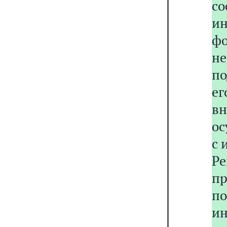
со
и
ф
н
по
ег
вн
ос
с 
Р
п
п
и