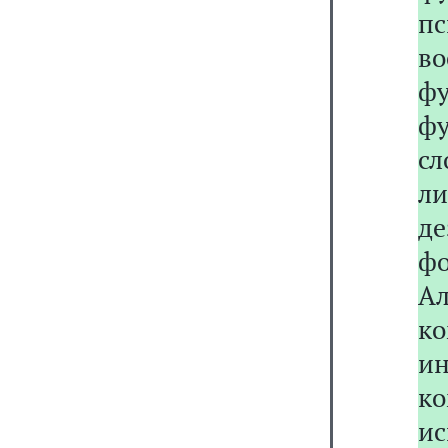
п
во
фу
ф
с
ли
де
фо
А
к
и
к
ис