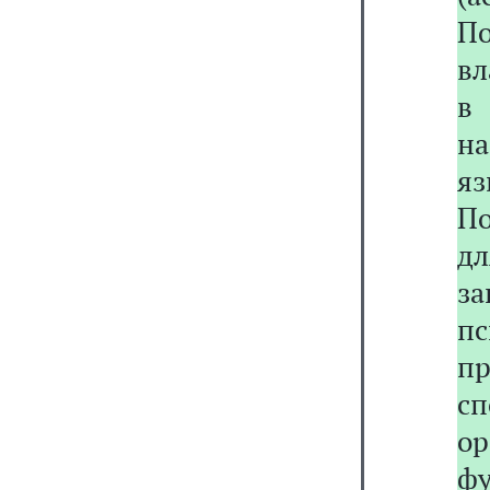
П
вл
в
на
яз
П
д
за
п
п
с
ор
ф