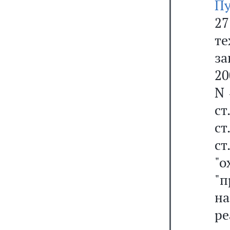
Пу
2
те
за
20
N 
ст
ст
ст
"
"
н
ре