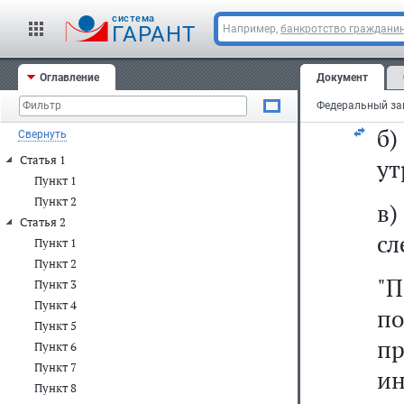
ин
cистема
п
ГАРАНТ
Например,
банкротство граждани
и
Оглавление
Документ
ст
б
Свернуть
Статья 1
ут
Пункт 1
Пункт 2
в
Статья 2
сл
Пункт 1
Пункт 2
"
Пункт 3
Пункт 4
п
Пункт 5
п
Пункт 6
Пункт 7
и
Пункт 8