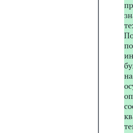
пр
з
те
П
п
и
бу
на
о
о
с
кв
т