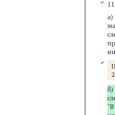
11
м
сл
п
ин
П
2
б)
сл
"