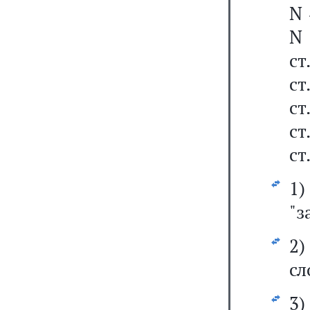
N 
N 
ст
ст
ст
ст
ст
1
"з
2
сл
3)