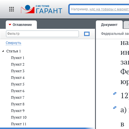
cистема
ГАРАНТ
Например,
ндс на товары с марке
"1
в
Оглавление
Документ
п
на
Свернуть
и
Статья 1
Пункт 1
з
Пункт 2
Ф
Пункт 3
Пункт 4
юр
Пункт 5
Пункт 6
12
Пункт 7
Пункт 8
а)
Пункт 9
Пункт 10
Пункт 11