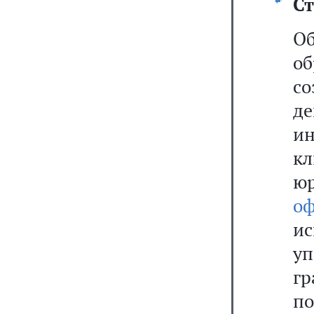
Ст
Об
об
со
д
и
к
ю
оф
и
уп
г
п