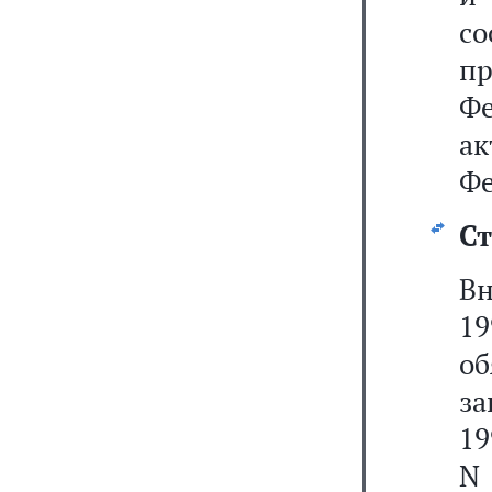
с
п
Ф
а
Фе
Ст
Вн
1
об
за
19
N 