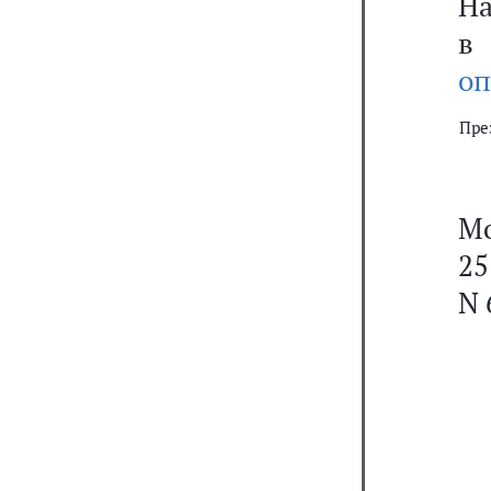
На
в
оп
Пре
Мо
25
N 