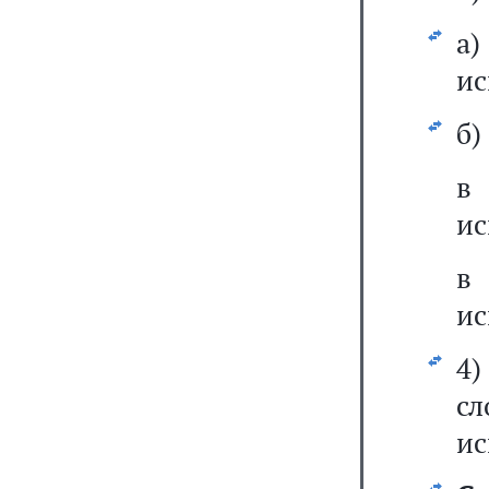
а
ис
б)
ис
ис
4
сл
ис