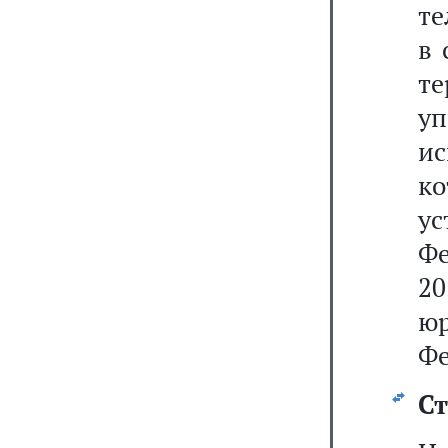
те
в 
т
уп
ис
ко
у
Ф
2
ю
Фе
Ст