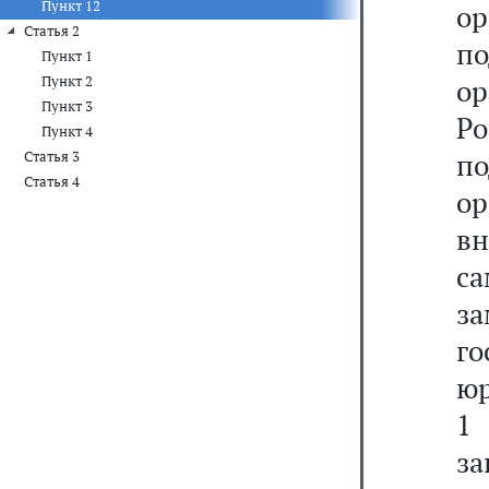
Пункт 12
о
Статья 2
п
Пункт 1
Пункт 2
ор
Пункт 3
Р
Пункт 4
п
Статья 3
Статья 4
о
вн
с
з
г
юр
1 
за