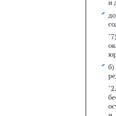
и 
д
со
"
о
юр
б
ре
"2
б
ос
и