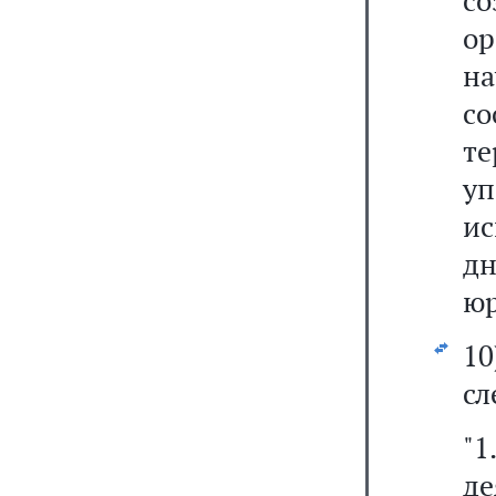
с
ор
н
с
т
уп
ис
дн
юр
1
сл
"
де