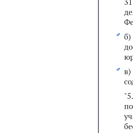
31
де
Фе
б
д
юр
в
со
"5
п
уч
б