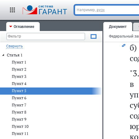
п
cистема
у
ГАРАНТ
Например,
аусн
г
Оглавление
Документ
фо
б
Свернуть
Статья 1
со
Пункт 1
Пункт 2
"3
Пункт 3
в
Пункт 4
Пункт 5
уп
Пункт 6
с
Пункт 7
Пункт 8
с
Пункт 9
юр
Пункт 10
Пункт 11
ко