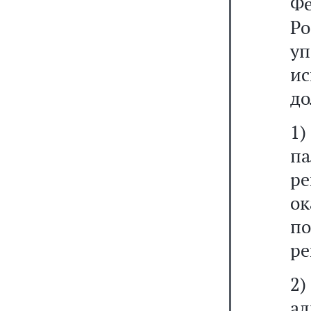
Ф
Ро
у
и
до
1)
па
р
о
п
ре
2
а