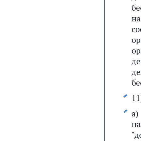
б
н
с
о
ор
д
де
бе
11
а
п
"