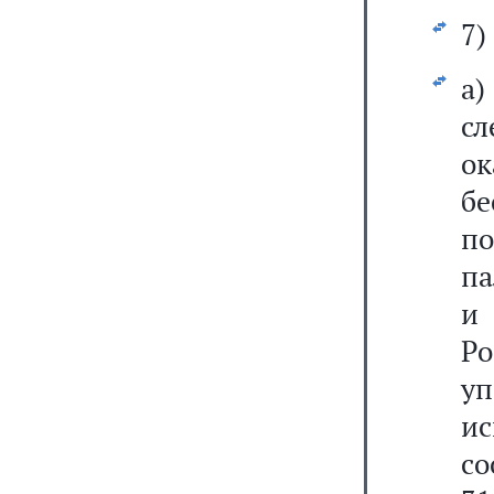
7)
а
сл
о
б
п
па
и
Р
у
ис
со