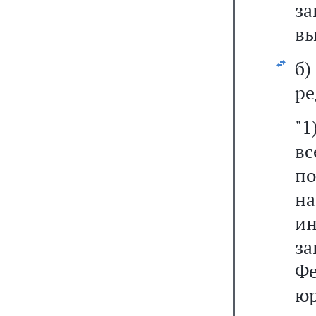
з
вы
б
ре
"1
в
п
на
и
з
Ф
юр