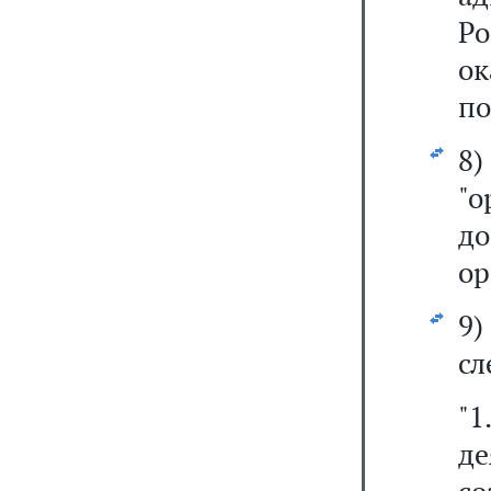
Р
о
по
8
"о
д
ор
9
сл
"
д