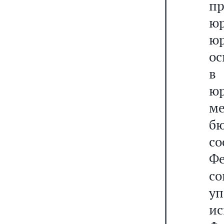
пр
юр
юр
ос
в
ю
м
б
со
Ф
с
у
и