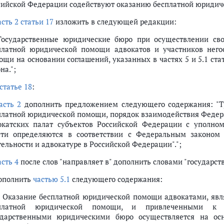
сийской Федерации содействуют оказанию бесплатной юридиче
асть 2 статьи 17
изложить в следующей редакции:
 Государственные юридические бюро при осуществлении св
платной юридической помощи адвокатов и участников него
ощи на основании соглашений, указанных в частях 5 и 5.1 стат
на.";
статье 18
:
асть 2
дополнить предложением следующего содержания: "Т
платной юридической помощи, порядок взаимодействия Федер
окатских палат субъектов Российской Федерации с уполн
сти определяются в соответствии с Федеральным законом
тельности и адвокатуре в Российской Федерации".";
асть 4
после слов "направляет в" дополнить словами "государс
дополнить
частью 5.1
следующего содержания:
1. Оказание бесплатной юридической помощи адвокатами, яв
платной юридической помощи, и привлеченными к 
ударственными юридическими бюро осуществляется на ос