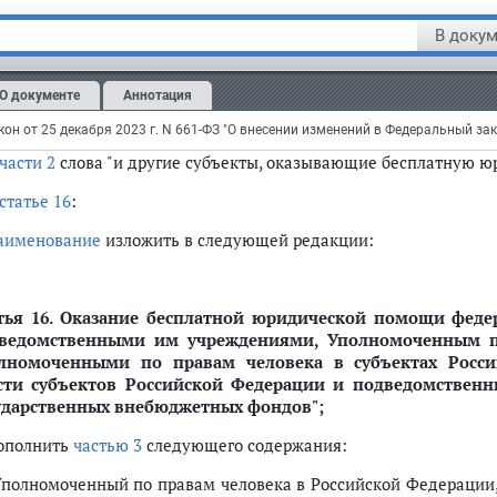
статье 15
:
В докум
асть 1
дополнить
пунктом 1.1
следующего содержания:
О документе
Аннотация
1) Уполномоченный по правам человека в Российской Фед
ъектах Российской Федерации;";
части 2
слова "и другие субъекты, оказывающие бесплатную ю
статье 16
:
аименование
изложить в следующей редакции:
тья 16.
Оказание бесплатной юридической помощи федер
ведомственными им учреждениями, Уполномоченным по
лномоченными по правам человека в субъектах Росси
сти субъектов Российской Федерации и подведомствен
ударственных внебюджетных фондов";
дополнить
частью 3
следующего содержания:
 Уполномоченный по правам человека в Российской Федерации