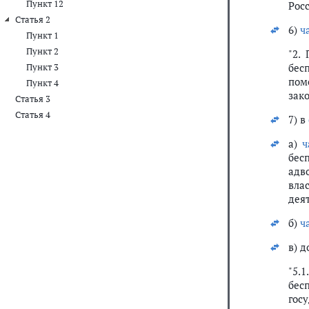
Пункт 12
Рос
Статья 2
6)
ч
Пункт 1
Пункт 2
"2.
бес
Пункт 3
пом
Пункт 4
зако
Статья 3
Статья 4
7) в
а)
ч
бес
адв
вла
дея
б)
ч
в) 
"5.
бес
гос