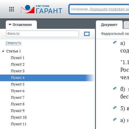
го
cистема
ГАРАНТ
Например,
Домашняя правовая э
уч
по
Оглавление
Документ
4) 
а
Свернуть
со
Статья 1
Пункт 1
"1
Пункт 2
Ро
Пункт 3
чел
Пункт 4
Пункт 5
б)
Пункт 6
бе
Пункт 7
Пункт 8
5) 
Пункт 9
Пункт 10
а)
Пункт 11