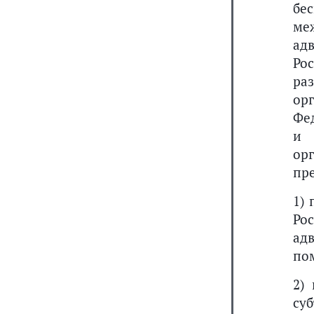
бе
ме
ад
Ро
ра
ор
Фе
и 
ор
пре
1) 
Ро
ад
пом
2)
су