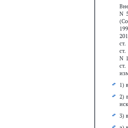
Вн
N 
(С
199
201
ст.
ст.
N 1
ст.
из
1) 
2) 
ис
3) 
а) 