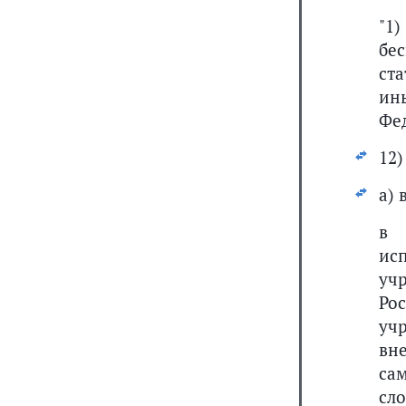
"1
бе
ст
ин
Фе
12)
а) 
ис
уч
Ро
уч
вн
са
сл