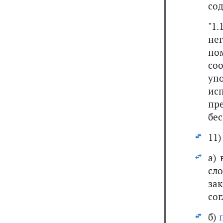
со
"1
не
по
со
уп
ис
пр
бе
11)
а)
сл
за
сог
б)