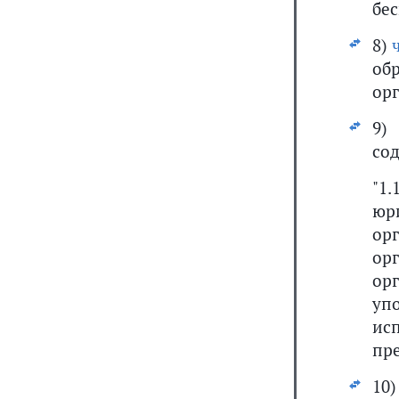
бе
8)
об
ор
9
со
"1
юр
ор
ор
ор
уп
ис
пр
1