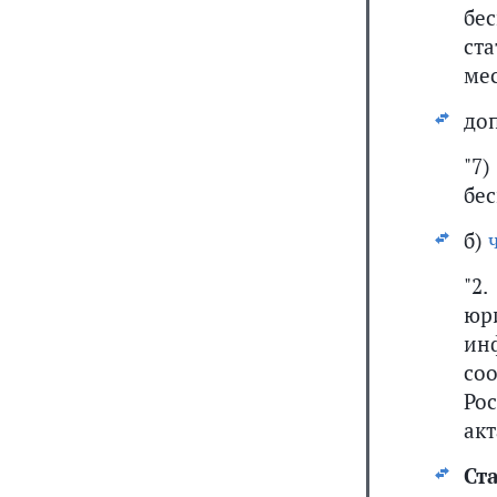
бе
ст
ме
до
"7)
бе
б)
"2
юр
ин
со
Ро
акт
Ста