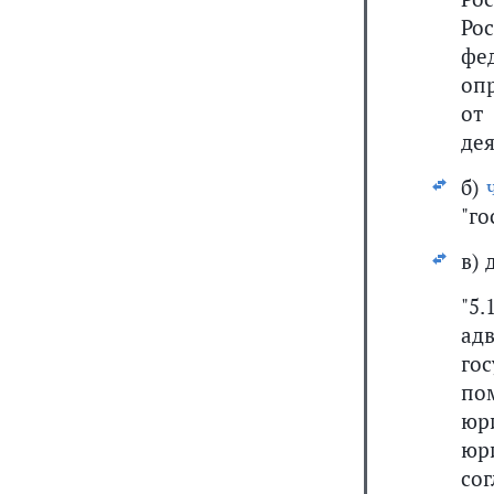
Ро
фе
оп
от
дея
б)
"го
в)
"5
ад
го
по
юр
юр
со