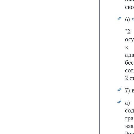
сво
6)
"2
ос
к 
ад
бе
сог
2 с
7) 
а
со
гр
вз
Ро