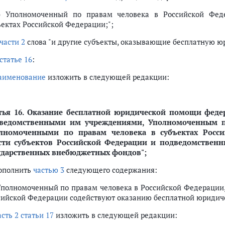
1) Уполномоченный по правам человека в Российской Фед
ъектах Российской Федерации;";
части 2
слова "и другие субъекты, оказывающие бесплатную ю
статье 16
:
аименование
изложить в следующей редакции:
тья 16.
Оказание бесплатной юридической помощи федер
ведомственными им учреждениями, Уполномоченным по
лномоченными по правам человека в субъектах Росси
сти субъектов Российской Федерации и подведомствен
ударственных внебюджетных фондов";
дополнить
частью 3
следующего содержания:
 Уполномоченный по правам человека в Российской Федерации
сийской Федерации содействуют оказанию бесплатной юридиче
асть 2 статьи 17
изложить в следующей редакции: