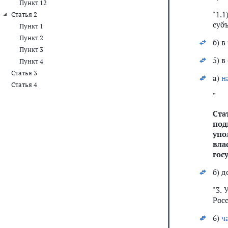
Пункт 12
"1.
Статья 2
суб
Пункт 1
Пункт 2
б) в
Пункт 3
5) в
Пункт 4
Статья 3
а)
н
Статья 4
"
Ста
под
упо
вла
гос
б) 
"3.
Рос
6)
ч