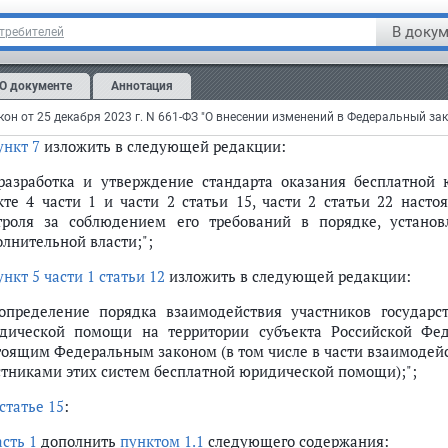
асть 2 статьи 6
признать утратившей силу;
В докум
отребителей
статье 11
:
О документе
Аннотация
в
пункте 3
слова "государственной системы" заменить словами
а "этой системы" заменить словами "этих систем";
ункт 7
изложить в следующей редакции:
 разработка и утверждение стандарта оказания бесплатно
кте 4 части 1 и части 2 статьи 15, части 2 статьи 22 наст
троля за соблюдением его требований в порядке, устан
олнительной власти;";
ункт 5 части 1 статьи 12
изложить в следующей редакции:
 определение порядка взаимодействия участников государс
дической помощи на территории субъекта Российской Фед
тоящим Федеральным законом (в том числе в части взаимодей
стниками этих систем бесплатной юридической помощи);";
статье 15
:
асть 1
дополнить
пунктом 1.1
следующего содержания: