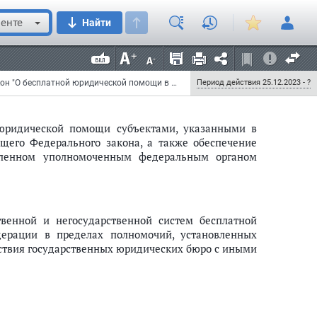
енте
Найти
 "государственной и негосударственной систем",
Федеральный закон от 25 декабря 2023 г. N 661-ФЗ "О внесении изменений в Федеральный закон "О бесплатной юридической помощи в Российской Федерации" и Федеральный закон "О воинской обязанности и военной службе"
Период действия 25.12.2023 - ?
й юридической помощи субъектами, указанными в
оящего Федерального закона, а также обеспечение
овленном уполномоченным федеральным органом
твенной и негосударственной систем бесплатной
ерации в пределах полномочий, установленных
ствия государственных юридических бюро с иными