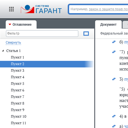
1)
ч
cистема
ГАРАНТ
Например,
закон о защите прав п
2) в
Оглавление
Документ
а) 
слов
б)
п
Свернуть
Статья 1
"7)
пун
Пункт 1
кон
Пункт 2
исп
Пункт 3
Пункт 4
3)
п
Пункт 5
"5)
Пункт 6
юри
Пункт 7
нас
Пункт 8
уча
Пункт 9
4) в
Пункт 10
Пункт 11
а)
ч