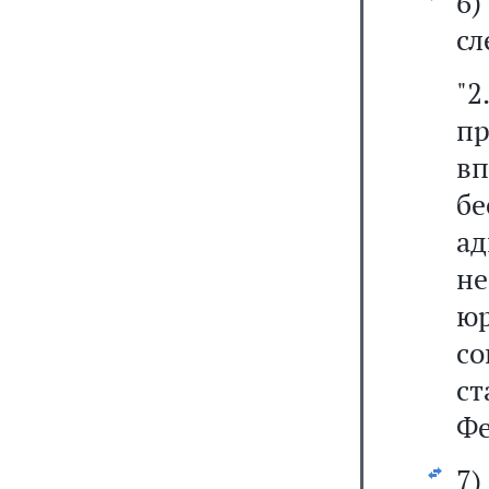
6
сл
"2
пр
в
б
а
не
ю
со
ст
Фе
7)