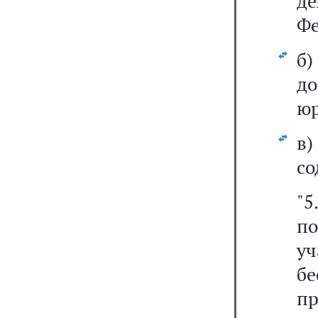
де
Фе
б
д
юр
в
со
"5
п
уч
б
пр