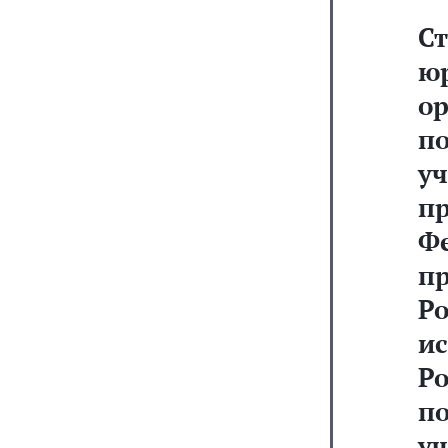
С
ю
о
п
у
п
Ф
п
Р
и
Р
п
у