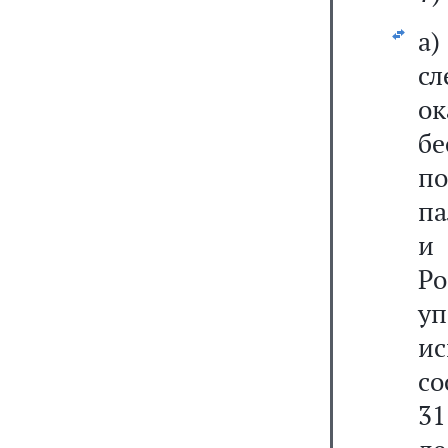
а
сл
о
б
п
па
и
Р
у
ис
со
31