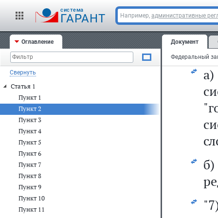
1
cистема
ГАРАНТ
Например,
административные рег
си
Оглавление
Документ
2)
а
Свернуть
Статья 1
с
Пункт 1
"г
Пункт 2
Пункт 3
си
Пункт 4
сл
Пункт 5
Пункт 6
б
Пункт 7
Пункт 8
ре
Пункт 9
Пункт 10
"7
Пункт 11