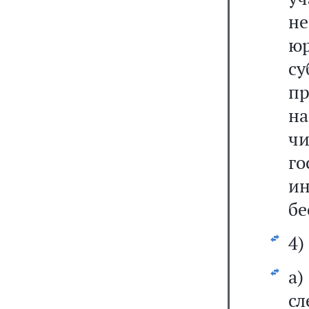
не
ю
с
п
на
ч
г
и
бе
4)
а
сл