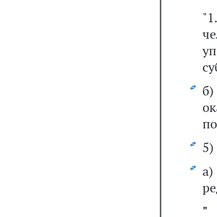
"
ч
уп
су
б
о
по
5)
а
ре
"