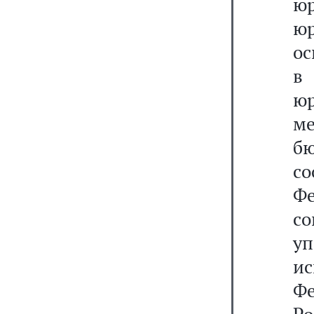
юр
юр
ос
в
ю
м
б
со
Ф
с
у
и
Ф