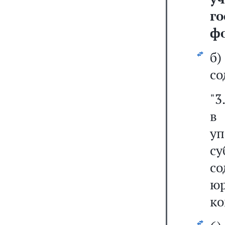
г
фо
б
со
"3
в
уп
с
с
юр
ко