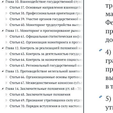
Глава 10. Взаимодействие государственной службы занятости с орг
т
Статья 57. Основные направления взаимодействия государственн
м
Статья 58. Профессиональная ориентация граждан
Статья 59. Участие органов государственной власти, осуществля
Ф
Статья 60. Мониторинг трудоустройства выпускников организаци
п
Глава 11. Мониторинг и прогнозирование рынка труда в Российской Ф
Статья 61. Официальная статистическая информация о положении
до
Статья 62. Организация мониторинга и прогнозирования рынка тр
Глава 12. Контроль за реализацией положений настоящего Федеральног
4
Статья 63. Контроль за деятельностью государственных учрежден
г
Статья 64. Контроль за назначением социальных выплат
Статья 65. Региональный государственный контроль (надзор) за 
п
Глава 13. Противодействие нелегальной занятости в Российской Федер
вы
Статья 66. Организационные основы противодействия нелегально
Статья 67. Межведомственные комиссии субъектов Российской Фе
в 
Глава 14. Заключительные положения (ст. 68 - 70)
Статья 68. Заключительные положения
5
Статья 69. Признание утратившими силу отдельных законодатель
у
Статья 70. Порядок вступления в силу настоящего Федерального з