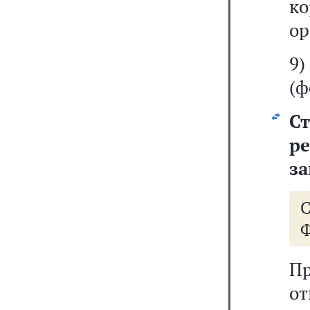
к
ор
9)
(ф
С
р
за
Ф
П
от