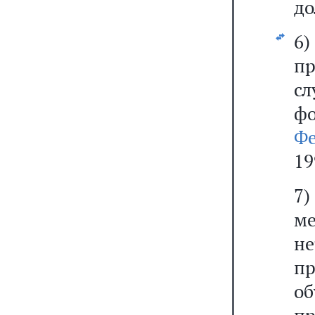
до
6
пр
сл
ф
Ф
19
7)
м
н
п
о