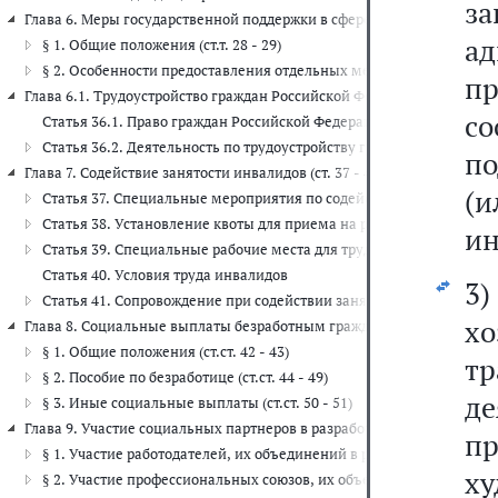
з
Глава 6. Меры государственной поддержки в сфере занятости населения
а
§ 1. Общие положения (ст.т. 28 - 29)
§ 2. Особенности предоставления отдельных мер государственной по
п
Глава 6.1. Трудоустройство граждан Российской Федерации за предела
со
Статья 36.1. Право граждан Российской Федерации на занятость 
Статья 36.2. Деятельность по трудоустройству граждан Российск
по
Глава 7. Содействие занятости инвалидов (ст. 37 - 41)
(и
Статья 37. Специальные мероприятия по содействию занятости и
Статья 38. Установление квоты для приема на работу инвалидов
ин
Статья 39. Специальные рабочие места для трудоустройства инва
Статья 40. Условия труда инвалидов
3)
Статья 41. Сопровождение при содействии занятости инвалидов
х
Глава 8. Социальные выплаты безработным гражданам и иным категор
§ 1. Общие положения (ст.ст. 42 - 43)
т
§ 2. Пособие по безработице (ст.ст. 44 - 49)
д
§ 3. Иные социальные выплаты (ст.ст. 50 - 51)
Глава 9. Участие социальных партнеров в разработке и реализации го
п
§ 1. Участие работодателей, их объединений в разработке и реализ
х
§ 2. Участие профессиональных союзов, их объединений в разработ