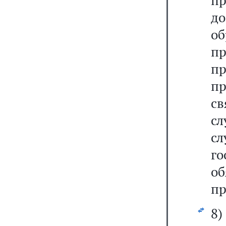
п
д
о
пр
п
п
с
с
с
г
об
п
8)