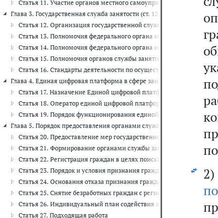
с
Статья 11. Участие органов местного самоуправления в содействи
оп
Глава 3. Государственная служба занятости (ст. 12 - 16)
Статья 12. Организация государственной службы занятости
гр
Статья 13. Полномочия федерального органа исполнительной вла
о
Статья 14. Полномочия федерального органа исполнительной влас
Статья 15. Полномочия органов службы занятости
у
Статья 16. Стандарты деятельности по осуществлению полномочий
п
Глава 4. Единая цифровая платформа в сфере занятости и трудовых отн
Статья 17. Назначение Единой цифровой платформы в сфере занят
р
Статья 18. Оператор единой цифровой платформы
к
Статья 19. Порядок функционирования единой цифровой платфо
Глава 5. Порядок предоставления органами службы занятости мер гос
п
Статья 20. Предоставление мер государственной поддержки в сфе
по
Статья 21. Формирование органами службы занятости личного дел
Статья 22. Регистрация граждан в целях поиска подходящей рабо
2)
Статья 23. Порядок и условия признания граждан безработными
Статья 24. Основания отказа признания гражданина безработным
по
Статья 25. Снятие безработных граждан с регистрационного учета
пр
Статья 26. Индивидуальный план содействия занятости
Статья 27. Подходящая работа