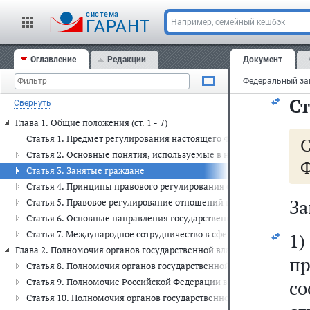
з
cистема
фе
ГАРАНТ
Например,
семейный кешбэк
пр
Оглавление
Редакции
Документ
за
Ст
Свернуть
Глава 1. Общие положения (ст. 1 - 7)
Статья 1. Предмет регулирования настоящего Федерального закон
Статья 2. Основные понятия, используемые в настоящем Федера
Ф
Статья 3. Занятые граждане
Статья 4. Принципы правового регулирования отношений в сфере
За
Статья 5. Правовое регулирование отношений в сфере занятости 
Статья 6. Основные направления государственной политики в сфе
Статья 7. Международное сотрудничество в сфере занятости насел
1)
Глава 2. Полномочия органов государственной власти Российской Фе
п
Статья 8. Полномочия органов государственной власти Российско
Статья 9. Полномочие Российской Федерации в сфере занятости н
со
Статья 10. Полномочия органов государственной власти субъекто