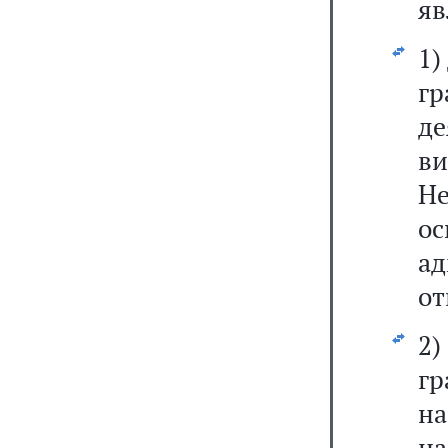
яв
1)
г
де
в
Не
о
а
от
2
гр
на
на