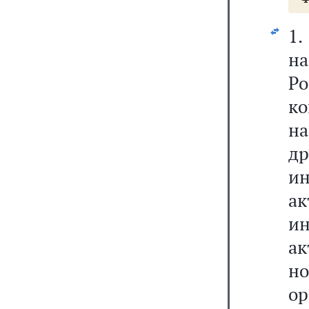
1
н
Р
к
н
д
и
ак
и
ак
н
ор