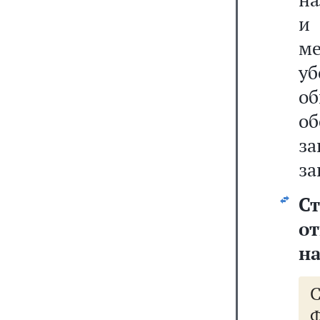
и 
ме
у
о
об
з
за
С
о
на
Ф