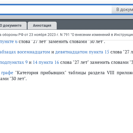
Перечень
В докум
изменений, вносимых в Инструкцию об орг
ункционирования системы воинского учета,
О документе
Аннотация
обороны Российской Федерации от 
пункте 6
слова "27 лет" заменить словами "30 лет".
абзацах восемнадцатом
и
девятнадцатом пункта 15
слова "27 л
подпунктах 9
и
14 пункта 16
слова "27 лет" заменить словами "3
изации работы по обеспечению функционирования системы воинского уч
В
графе
"Категория прибывших" таблицы раздела VIII прилож
ами "30 лет".