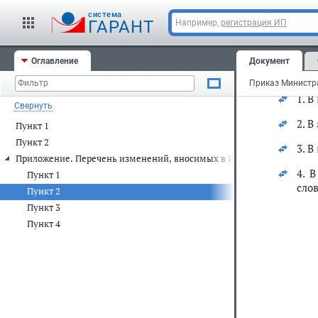
cистема
ГАРАНТ
Например,
регистрация ИП
ф
Оглавление
Документ
1. В
Свернуть
2. В
Пункт 1
Пункт 2
3. В
Приложение. Перечень изменений, вносимых в Инструкцию об орган
4. 
Пункт 1
слов
Пункт 2
Пункт 3
Пункт 4