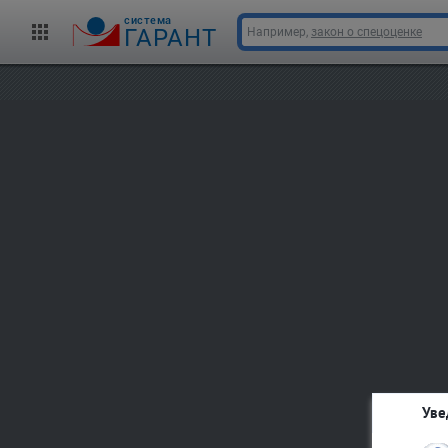
cистема
ГАРАНТ
Например,
закон о спецоценке
Уве