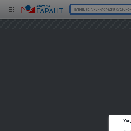
cистема
ГАРАНТ
Например,
Энциклопедия судебной
Уве