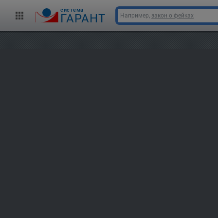
cистема
ГАРАНТ
Например,
закон о фейках