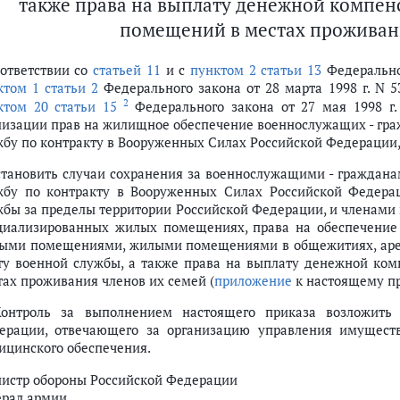
также права на выплату денежной компен
помещений в местах проживани
оответствии со
статьей 11
и с
пунктом 2 статьи 13
Федеральног
ктом 1 статьи 2
Федерального закона от 28 марта 1998 г. N 5
2
ктом 20 статьи 15
Федерального закона от 27 мая 1998 г.
лизации прав на жилищное обеспечение военнослужащих - гр
жбу по контракту в Вооруженных Силах Российской Федерации,
Установить случаи сохранения за военнослужащими - гражда
жбу по контракту в Вооруженных Силах Российской Федер
жбы за пределы территории Российской Федерации, и членами 
циализированных жилых помещениях, права на обеспечени
ыми помещениями, жилыми помещениями в общежитиях, ар
ту военной службы, а также права на выплату денежной ко
тах проживания членов их семей (
приложение
к настоящему пр
Контроль за выполнением настоящего приказа возложить
ерации, отвечающего за организацию управления имуществ
ицинского обеспечения.
истр обороны Российской Федерации
ерал армии