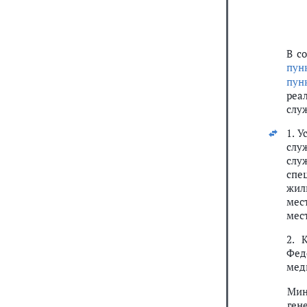
В с
пун
пун
реа
слу
1. 
слу
слу
спе
жил
мес
мес
2. 
Фед
мед
Мин
ген