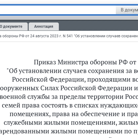
В докум
О документе
Аннотация
Приказ Министра обороны РФ от 24
 РФ, проходящими военную службу по контракту в Вооруженных Силах
"Об установлении случаев сохранения за
Российской Федерации, проходящими во
ооруженных Силах Российской Федерации 
военной службы за пределы территории Рос
семей права состоять в списках нуждающи
помещениях, права на обеспечение и пр
служебными жилыми помещениями, жилым
арендованными жилыми помещениями по пр