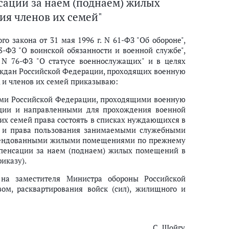
сации за наем (поднаем) жилых
я членов их семей"
о закона от 31 мая 1996 г. N 61-ФЗ "Об обороне",
3-ФЗ "О воинской обязанности и военной службе",
 N 76-ФЗ "О статусе военнослужащих" и в целях
аждан Российской Федерации, проходящих военную
 и членов их семей приказываю:
нами Российской Федерации, проходящими военную
ации и направленными для прохождения военной
их семей права состоять в списках нуждающихся в
е и права пользования занимаемыми служебными
ендованными жилыми помещениями по прежнему
мпенсации за наем (поднаем) жилых помещений в
иказу).
 на заместителя Министра обороны Российской
ом, расквартирования войск (сил), жилищного и
С. Шойгу