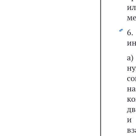
и
ме
6
ин
а
н
с
н
к
дв
и 
вз