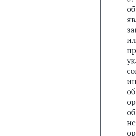
об
яв
за
и
пр
ук
со
и
о
о
о
н
ор