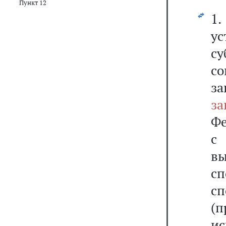
Пункт 12
1
ус
с
с
з
за
Фе
с
в
сп
сп
(
ис