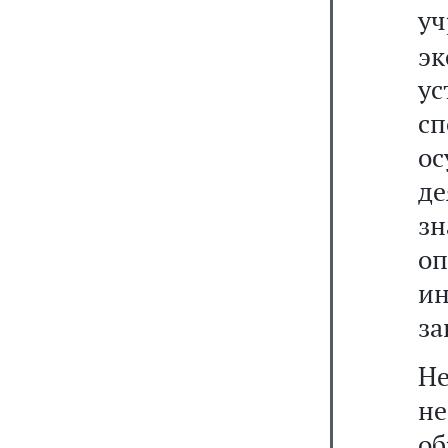
у
эк
ус
сп
ос
д
з
о
и
за
Не
н
о