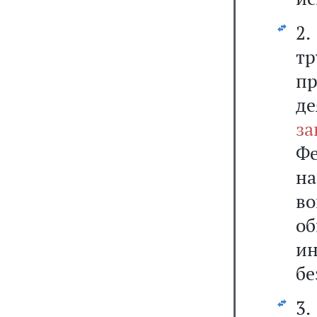
2
т
пр
д
за
Ф
на
в
об
и
бе
3