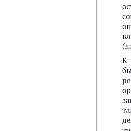
о
с
оп
вл
(д
К 
б
р
о
за
т
д
т