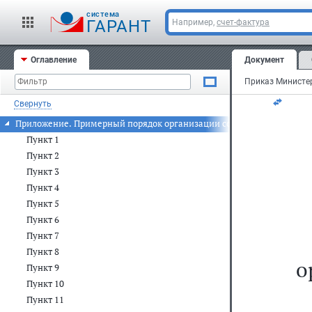
cистема
За
ГАРАНТ
Например,
счет-фактура
ав
Оглавление
Документ
Ре
Свернуть
Приложение. Примерный порядок организации социальной занятост
Пункт 1
Пункт 2
Пункт 3
Пункт 4
Пункт 5
Пункт 6
Пункт 7
Пункт 8
о
Пункт 9
Пункт 10
Пункт 11