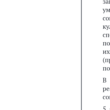
з
у
с
ку
сп
по
и
(п
по
В
ре
со
5.