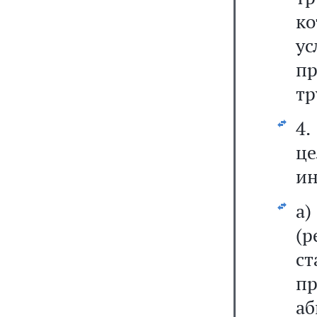
ко
ус
пр
тр
4
це
ин
а
(р
с
п
а