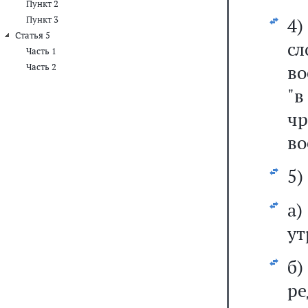
Пункт 2
Пункт 3
4
Статья 5
сл
Часть 1
во
Часть 2
"
чр
во
5)
а
ут
б
ре