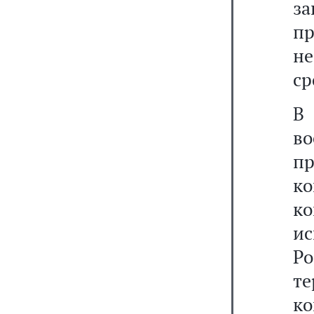
з
пр
не
ср
В
во
п
к
ко
и
Р
т
ко