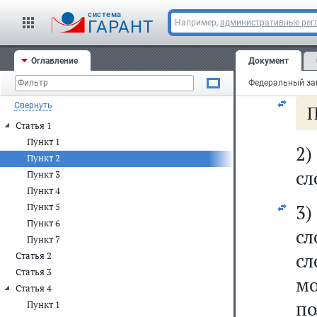
П
cистема
ГАРАНТ
Например,
административные рег
1
Оглавление
Документ
сл
Свернуть
П
Статья 1
Пункт 1
2)
Пункт 2
сл
Пункт 3
Пункт 4
3)
Пункт 5
Пункт 6
сл
Пункт 7
с
Статья 2
Статья 3
м
Статья 4
по
Пункт 1