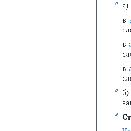
а)
в
сл
в
сл
в
сл
б)
за
Ст