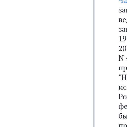
Ч
за
в
за
19
20
N 
пр
"
и
Р
ф
бы
пр