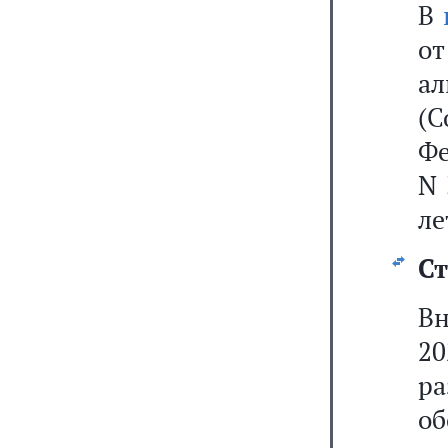
В
о
а
(С
Фе
N 
ле
Ст
Вн
2
р
о