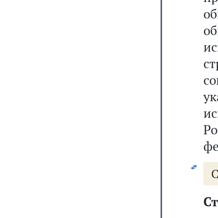
об
о
и
ст
со
у
и
Р
фе
С
Ст