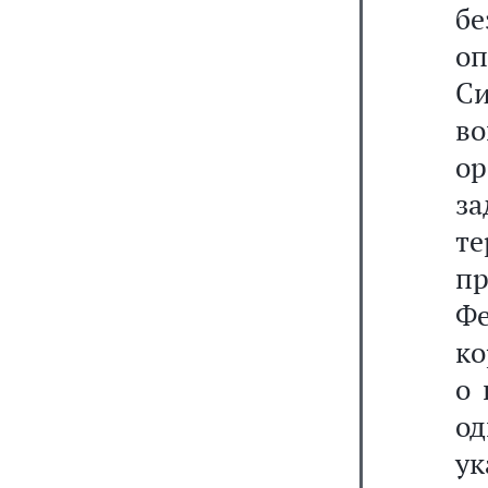
б
о
Си
во
ор
з
т
п
Фе
ко
о 
од
у