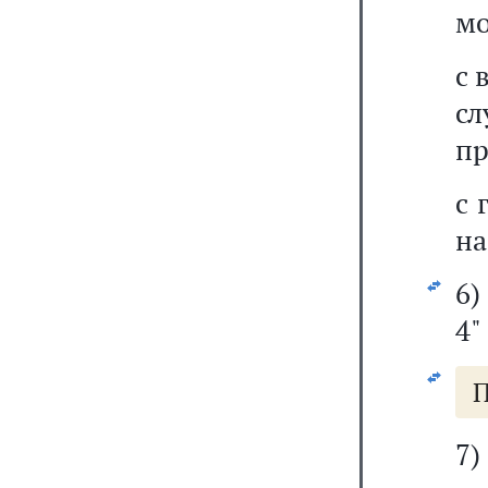
мо
с 
сл
пр
с 
на
6)
4"
П
7)