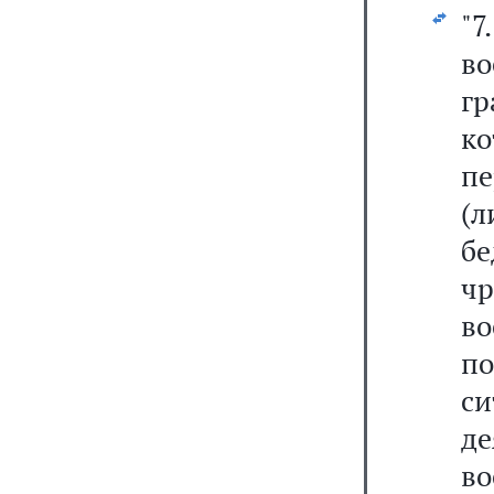
"
в
г
ко
п
(
б
ч
в
п
с
д
во