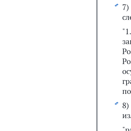
7
сл
"
за
Р
Р
ос
гр
по
8
из
"