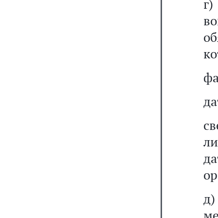
г)
во
об
ко
фа
да
св
ли
д
ор
д)
м