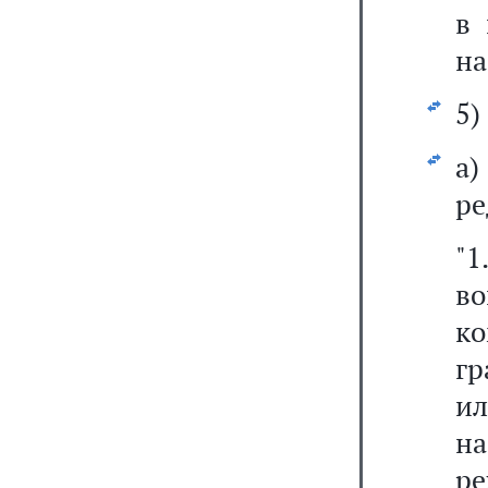
в 
на
5)
а
ре
"
во
к
гр
ил
на
ре