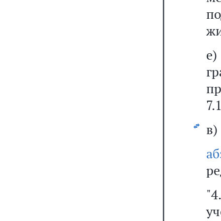
по
жи
е)
г
пр
7.
в)
а
ре
"4
уч