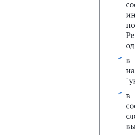
со
и
по
Ре
од
на
"у
со
с
вы