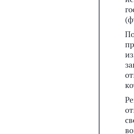
го
(ф
П
п
из
за
от
ко
Р
о
св
во