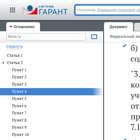
4)
cистема
ГАРАНТ
Например,
Домашняя правовая э
а
Оглавление
Документ
ут
б
Свернуть
Статья 1
со
Статья 2
Пункт 1
"3
Пункт 2
ко
Пункт 3
Пункт 4
у
Пункт 5
о
Пункт 6
Пункт 7
пр
Пункт 8
7.
Пункт 9
Пункт 10