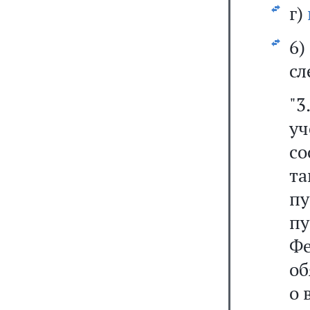
г)
6
сл
"3
уч
со
т
пу
п
Ф
об
о 