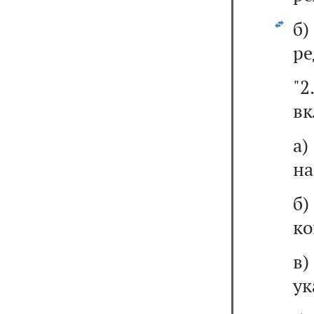
б
ре
"2
вк
а)
на
б)
ко
в)
ук