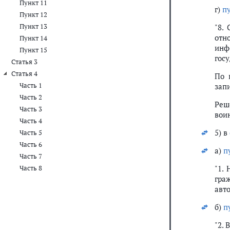
Пункт 11
г)
п
Пункт 12
Пункт 13
"8.
отн
Пункт 14
инф
Пункт 15
гос
Статья 3
Статья 4
По 
Часть 1
зап
Часть 2
Реш
Часть 3
вои
Часть 4
5) в
Часть 5
Часть 6
а)
п
Часть 7
"1.
Часть 8
гра
авт
б)
п
"2. 