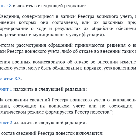
ункт 8
изложить в следующей редакции:
 Сведения, содержащиеся в записи Реестра воинского учета
ошении которых они составлены, или их законных пре
ормирование о ходе и результатах их обработки обеспеч
ударственных и муниципальных услуг (функций).
итогам рассмотрения обращений принимаются решения о в
иси Реестра воинского учета, либо об отказе во внесении таки
ения военных комиссариатов об отказе во внесении измене
нского учета, могут быть обжалованы в порядке, установленном
статье 8.3
:
ункт 1
изложить в следующей редакции:
 На основании сведений Реестра воинского учета о направле
ждан, состоящих на воинском учете или не состоящих, 
оматическом режиме формируется Реестр повесток.";
ункт 2
изложить в следующей редакции:
В состав сведений Реестра повесток включаются: