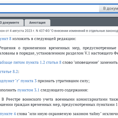
пункте 6
первое предложение изложить в следующей редакции
В докум
 4 настоящей статьи временных мер формируется в Реест
писывается электронной подписью в день формирования в Рее
О документе
Аннотация
повестке или о подтверждении уважительных причин неявки.",
вами "Информация об указанном решении автоматически напра
он от 4 августа 2023 г. N 437-ФЗ "О внесении изменений в отдельные закон
ункт 8
изложить в следующей редакции:
 Решения о применении временных мер, предусмотренные 
алованы в порядке, установленном разделом V.1 настоящего Фе
абзаце пятом пункта 1.2 статьи 8
слово "оповещение" заменить
статье 8.2
:
одпункт "г" пункта 3
признать утратившим силу;
дополнить
пунктом 3.1
следующего содержания:
1. В Реестре воинского учета военными комиссариатами так
ошении граждан временных мер, предусмотренных пунктами 1 и 
пункте 4
слова "или иную охраняемую законом тайну" исключи