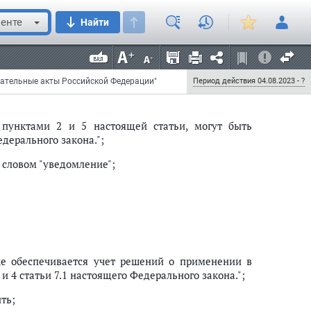
: "Решение об отмене предусмотренных пунктами
енте
Найти
ре воинского учета в автоматическом режиме и
стре воинского учета сведений о явке гражданина
 слова "Указанное решение направляется" заменить
вляется в электронной форме";
одательные акты Российской Федерации"
Период действия 04.08.2023 - ?
пунктами 2 и 5 настоящей статьи, могут быть
дерального закона.";
 словом "уведомление";
же обеспечивается учет решений о применении в
4 статьи 7.1 настоящего Федерального закона.";
ть;