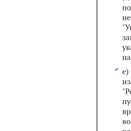
п
н
"
з
у
на
е
и
"
п
вр
в