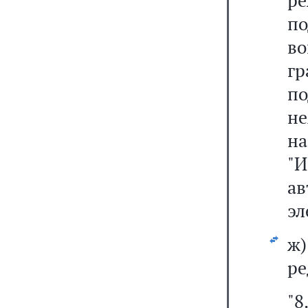
р
по
в
г
п
н
н
"
а
эл
ж
ре
"