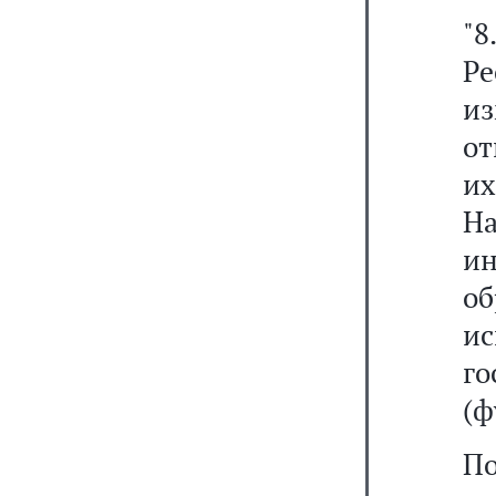
"8
Ре
и
от
и
Н
ин
об
и
го
(ф
П