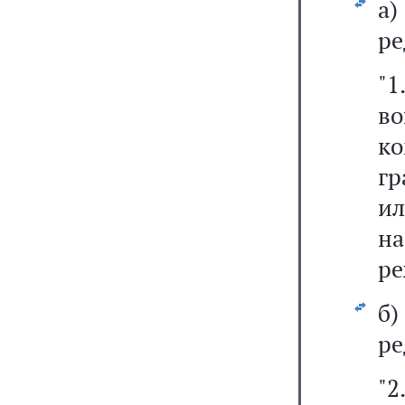
а
ре
"
во
к
гр
ил
на
ре
б
ре
"2