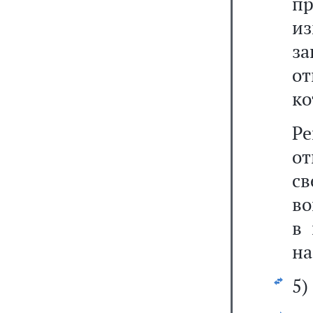
п
из
за
от
ко
Р
о
св
во
в 
на
5)