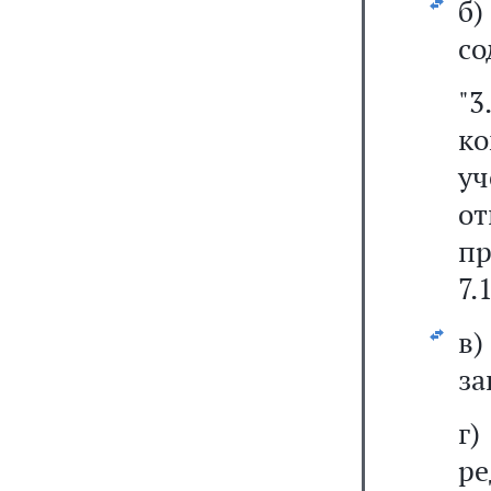
б
со
"3
ко
у
о
пр
7.
в)
за
г
ре