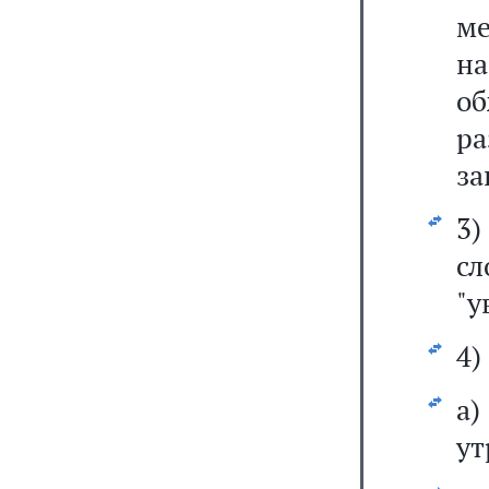
ме
н
об
ра
за
3
с
"у
4)
а
ут