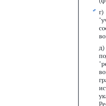
(ф
г
"
со
во
д
п
"р
в
гр
ис
ук
Р