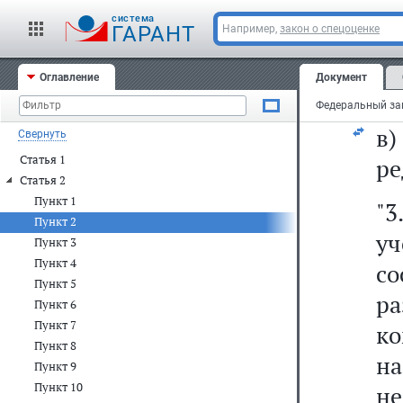
у
cистема
н
ГАРАНТ
Например,
закон о спецоценке
п
Оглавление
Документ
Ре
в
Свернуть
Статья 1
ре
Статья 2
Пункт 1
"3
Пункт 2
уч
Пункт 3
Пункт 4
с
Пункт 5
р
Пункт 6
Пункт 7
к
Пункт 8
на
Пункт 9
Пункт 10
н