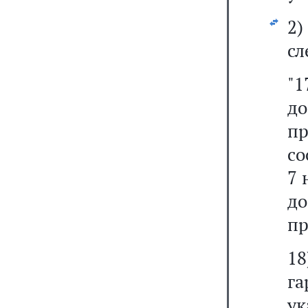
2
сл
"
д
пр
со
7 
д
пр
18
г
ук