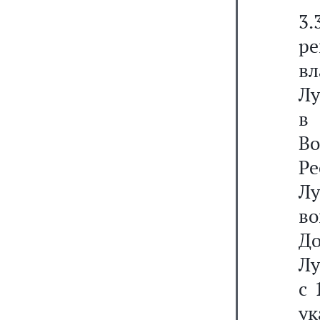
3.
р
вл
Лу
в
В
Р
Л
в
Д
Лу
с 
ук