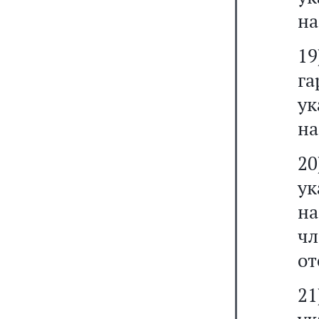
на
19
г
у
на
20
ук
н
ч
от
21