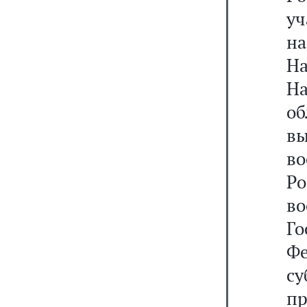
уч
н
Н
Н
об
в
во
Р
в
Г
Фе
с
п