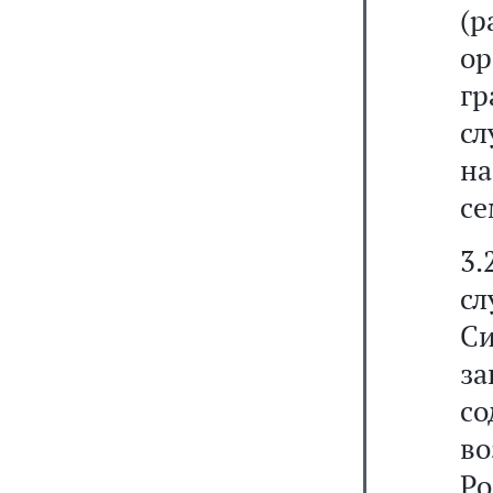
(
о
гр
сл
на
се
3.
сл
Си
за
с
в
Ро