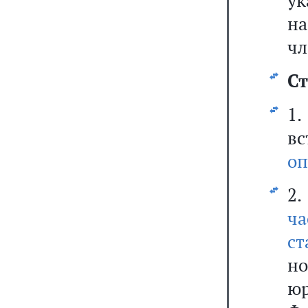
ук
н
чл
Ст
1
вс
оп
2.
ча
ст
но
ю