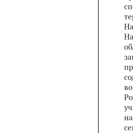
с
т
Н
Н
об
з
п
с
в
Ро
уч
на
се