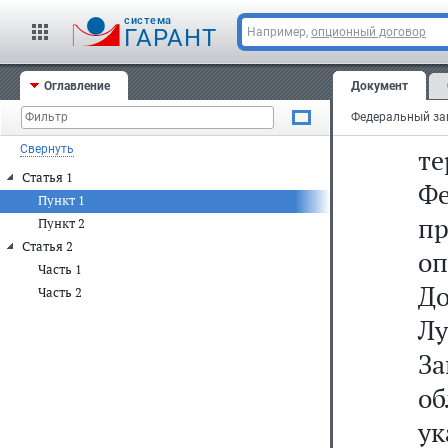
в
cистема
ГАРАНТ
Например,
опционный договор
Ф
пр
Оглавление
Документ
Ро
Свернуть
т
Статья 1
Ф
Пункт 1
п
Пункт 2
Статья 2
о
Часть 1
Д
Часть 2
Л
З
об
у