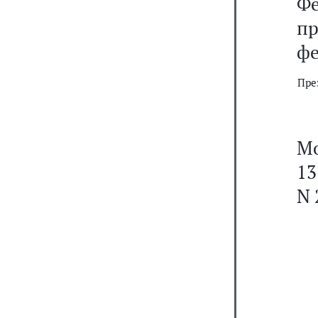
Ф
п
фе
Пре
Мо
13
N 