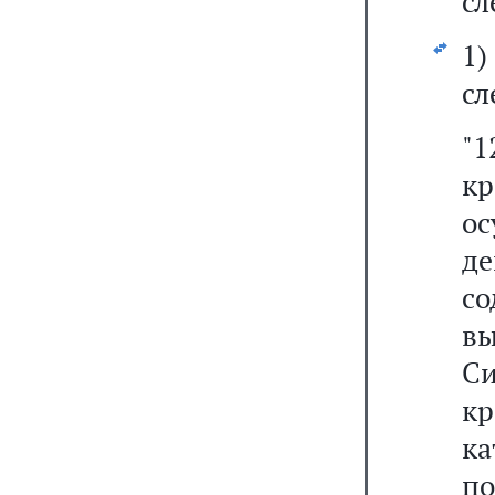
сл
1
сл
"1
к
о
д
со
в
С
кр
к
п