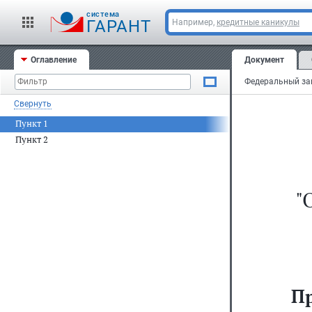
cистема
ГАРАНТ
Например,
кредитные каникулы
Оглавление
Документ
Свернуть
Пункт 1
Пункт 2
"
П