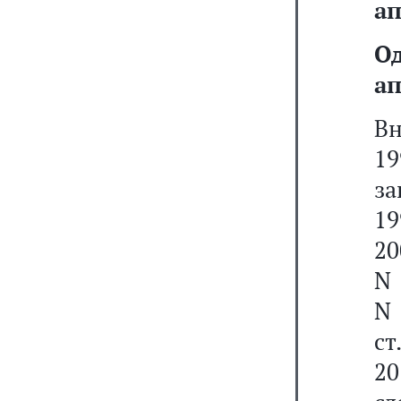
ап
О
ап
В
19
за
19
20
N 
N 
ст
20