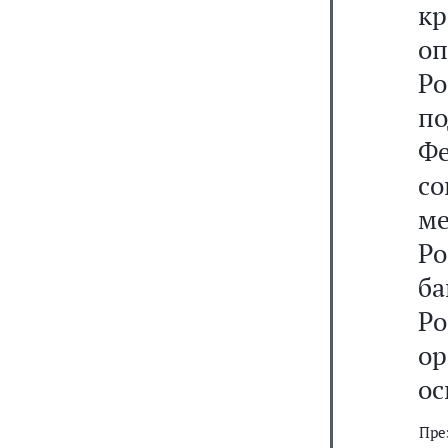
к
о
Ро
по
Ф
со
м
Р
ба
Р
о
ос
Пре