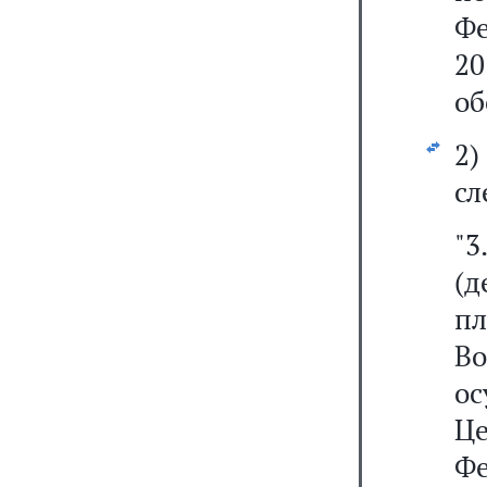
Ф
20
об
2
сл
"3
(
пл
Во
ос
Ц
Ф