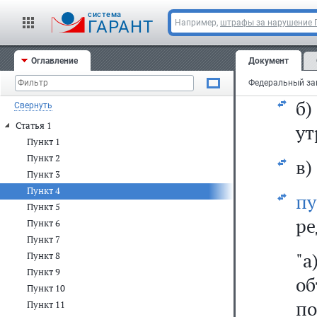
cистема
а
ГАРАНТ
Например,
штрафы за нарушение
"
Оглавление
Документ
"д
б
Свернуть
Статья 1
ут
Пункт 1
Пункт 2
в)
Пункт 3
Пункт 4
п
Пункт 5
ре
Пункт 6
Пункт 7
"
Пункт 8
Пункт 9
об
Пункт 10
п
Пункт 11