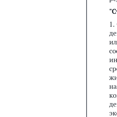
"
С
1.
де
и
с
и
с
ж
на
ко
д
э