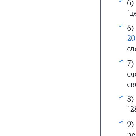
б
"д
6
20
сл
7
с
св
8
"2
9
ре