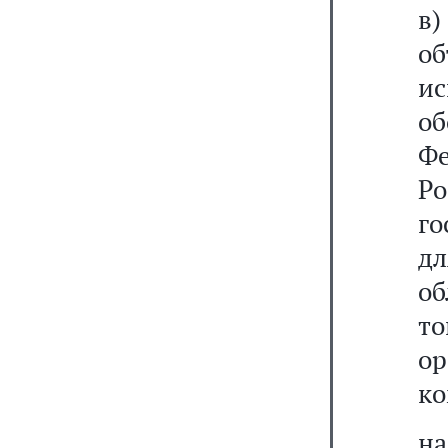
в)
о
и
об
Фе
Р
го
д
об
то
о
ко
на