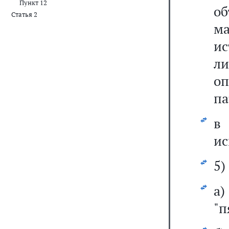
Пункт 12
об
Статья 2
ма
ис
ли
о
па
ис
5)
а
"п