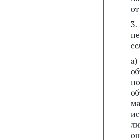
от
3
пе
ес
а
об
п
об
ма
ис
ли
о