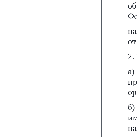
о
Фе
на
от
2.
а
п
ор
б)
и
на