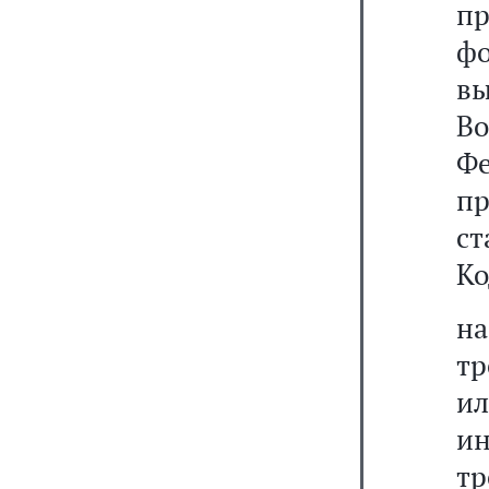
п
ф
в
В
Фе
п
ст
Ко
н
тр
и
ин
тр