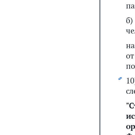
па
б
че
на
о
по
1
сл
"
С
и
о