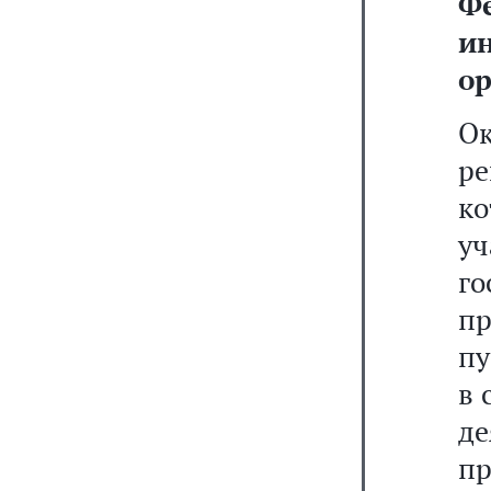
Ф
и
ор
О
ре
к
у
го
пр
пу
в 
д
пр