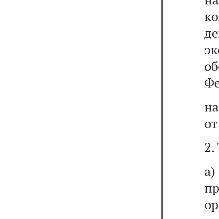
ко
д
э
о
Фе
на
от
2.
а
п
ор