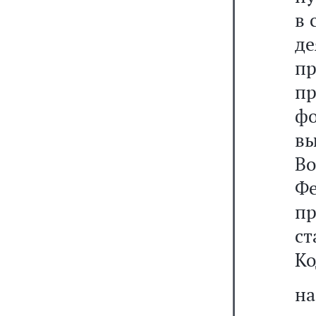
в 
д
пр
п
ф
в
В
Фе
п
ст
Ко
н