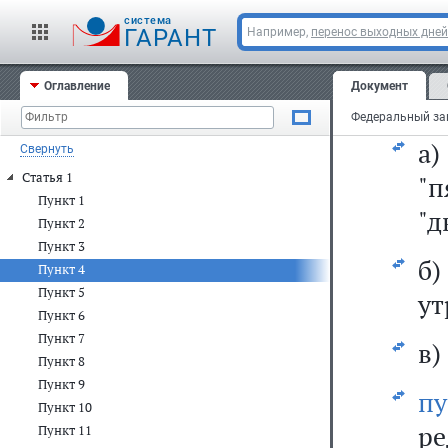
ци
cистема
ГАРАНТ
Например,
перенос выходных дней
28
Оглавление
Документ
4)
а
Свернуть
Статья 1
"
Пункт 1
"д
Пункт 2
Пункт 3
б
Пункт 4
Пункт 5
ут
Пункт 6
Пункт 7
в)
Пункт 8
Пункт 9
п
Пункт 10
ре
Пункт 11