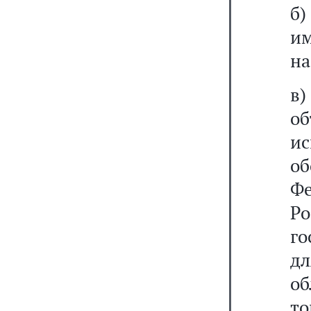
б)
и
на
в)
о
и
об
Фе
Р
го
д
об
то