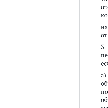
о
ко
на
от
3
пе
ес
а
об
п
об
ма