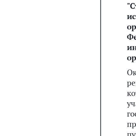
"
С
и
о
Ф
и
ор
О
ре
к
у
го
пр
пу