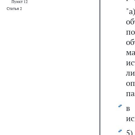
Пункт 12
Статья 2
"
об
п
об
ма
ис
ли
о
па
ис
5)