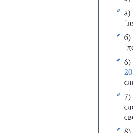
а
"п
б
"д
6
20
сл
7
с
св
8