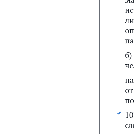
ис
ли
о
па
б
че
на
о
по
1
сл