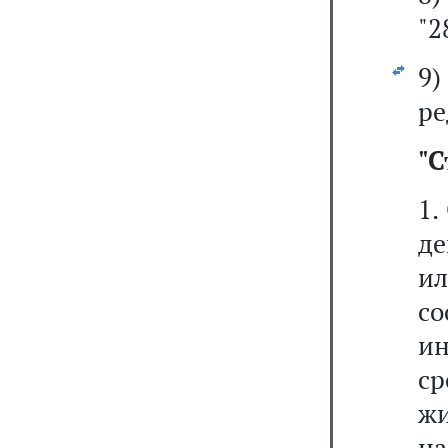
"2
9
ре
"
С
1.
де
и
с
и
с
ж
на