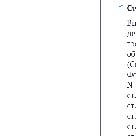
Ст
В
д
г
об
(С
Фе
N 
ст
ст
ст
ст