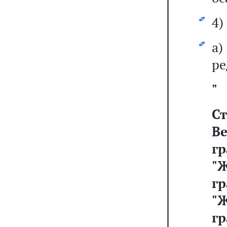
4)
а
ре
"
Ст
В
г
"
г
"Ж
г