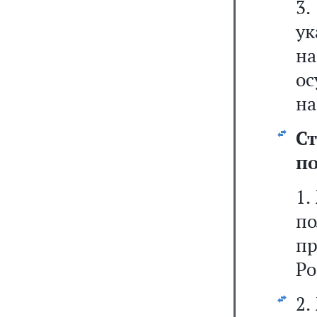
3
у
н
о
на
Ст
п
1.
п
п
Ро
2.