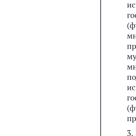
и
го
(
м
п
м
м
п
и
го
(ф
пр
3