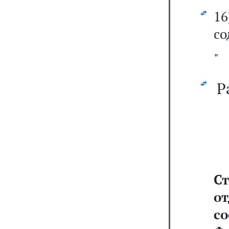
16
со
"
Р
Ст
о
с