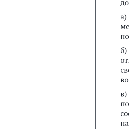
до
а)
ме
по
б)
о
с
во
в)
по
с
на