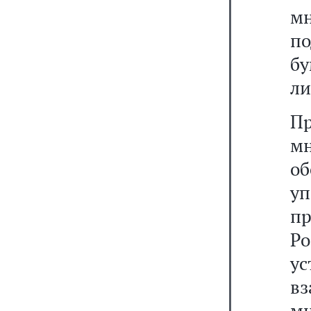
м
п
б
ли
П
м
о
у
п
Р
у
в
м