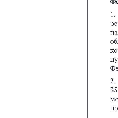
Ф
1
ре
н
о
ко
п
Фе
2.
35
м
по