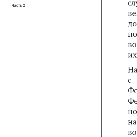
сл
Часть 2
в
д
по
во
их
На
с
Ф
Ф
по
н
во