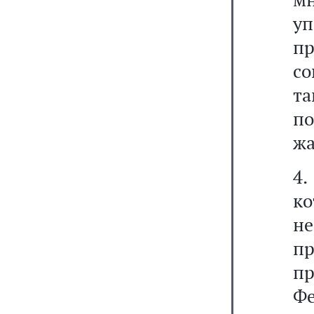
у
п
со
т
по
жа
4.
к
н
п
пр
Фе