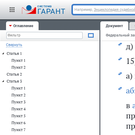
с
cистема
му
ГАРАНТ
Например,
Энциклопедия судебной
о
Оглавление
Документ
уч
д)
Свернуть
Статья 1
15
Пункт 1
Пункт 2
а)
Статья 2
Статья 3
аб
Пункт 1
Пункт 2
Пункт 3
в
Пункт 4
п
Пункт 5
Пункт 6
п
Пункт 7