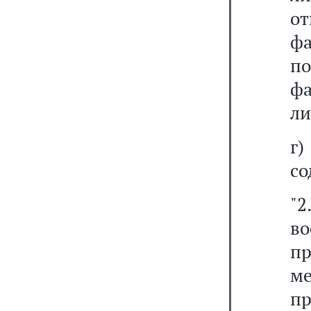
от
фа
по
ф
ли
г
со
"2
во
пр
ме
п