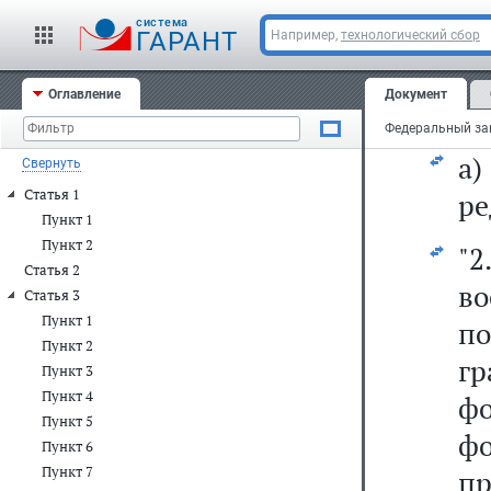
со
cистема
ГАРАНТ
Например,
технологический сбор
за
Оглавление
Документ
14
а
Свернуть
Статья 1
ре
Пункт 1
Пункт 2
"2
Статья 2
в
Статья 3
Пункт 1
п
Пункт 2
гр
Пункт 3
Пункт 4
ф
Пункт 5
фо
Пункт 6
Пункт 7
п