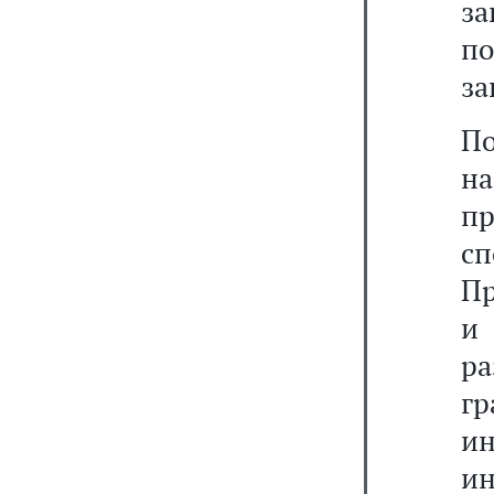
за
по
за
П
на
пр
с
Пр
и
р
г
и
ин