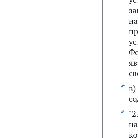
за
на
п
у
Ф
я
св
в
со
"2
на
к