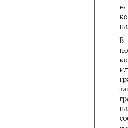
н
к
на
В 
п
ко
ил
гр
т
г
на
с
у