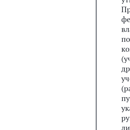
Пр
ф
вл
п
к
(у
д
у
(р
п
у
р
л