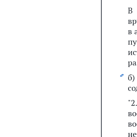
В 
вр
в 
пу
и
ра
б
со
"2
во
во
не