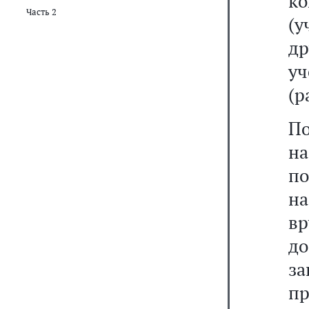
к
Часть 2
(у
д
у
(р
П
н
по
н
в
до
з
пр