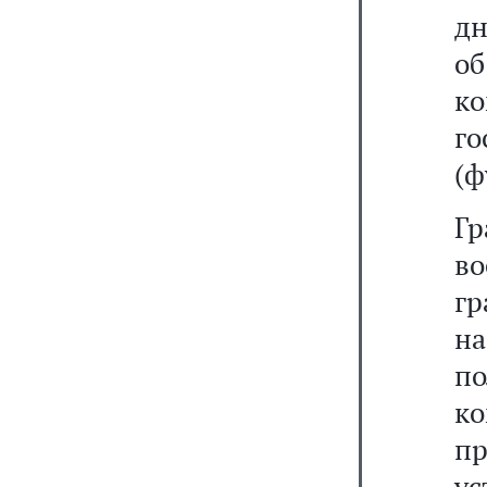
дн
о
к
го
(ф
Г
в
гр
на
п
к
п
ус