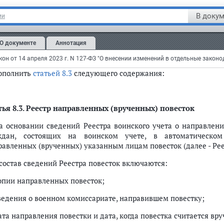
 со дня поступления указанных ответов и при необходимости вн
В докум
ии
домления заявителей о принятых решениях осуществляются Ре
ом числе с использованием Портала государственных и муници
О документе
Аннотация
ения военных комиссариатов об отказе во внесении изменени
та, могут быть обжалованы в порядке, установленном разделом 
он от 14 апреля 2023 г. N 127-ФЗ "О внесении изменений в отдельные закон
дополнить
статьей 8.3
следующего содержания:
ья 8.3.
Реестр направленных (врученных) повесток
На основании сведений Реестра воинского учета о направле
ждан, состоящих на воинском учете, в автоматическо
равленных (врученных) указанным лицам повесток (далее - Рее
 состав сведений Реестра повесток включаются:
копии направленных повесток;
сведения о военном комиссариате, направившем повестку;
ата направления повестки и дата, когда повестка считается вр