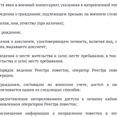
ата явки в военный комиссариат, указанная в направленной по
сведения о гражданине, подлежащем призыву на военную службу
лия, имя, отчество (при наличии);
а рождения;
дения о документе, удостоверяющем личность, включая вид, 
ана, выдавшего документ;
сведения о месте жительства и (или) месте пребывания, в то
ельства и (или) месту пребывания.
Порядок ведения Реестра повесток, оператор Реестра пов
ерации.
Гражданам, состоящим на воинском учете, доступ к ин
спечивается одним из следующих способов:
предоставление авторизованного доступа к личному кабин
ановленном оператором Реестра повесток;
размещение информации о направлении повестки в лич