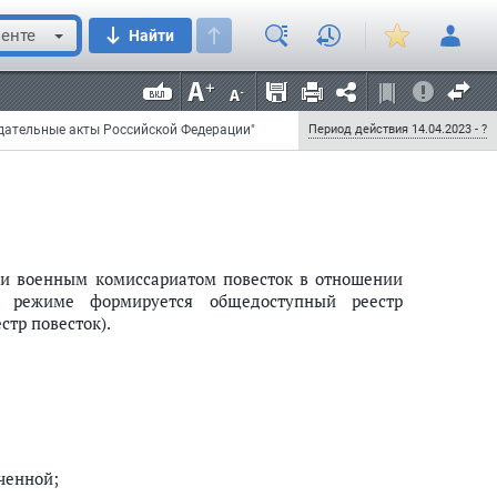
осят изменения в Реестр воинского учета.
енте
Найти
естром воинского учета в автоматическом режиме,
пальных услуг (функций).
й в сведения, содержащиеся в Реестре воинского
V.1 настоящего Федерального закона.";
одательные акты Российской Федерации"
Период действия 14.04.2023 - ?
нии военным комиссариатом повесток в отношении
м режиме формируется общедоступный реестр
стр повесток).
ученной;