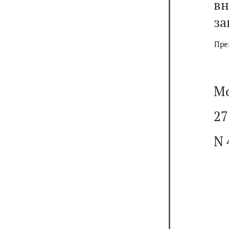
в
за
Пре
Мо
27
N 