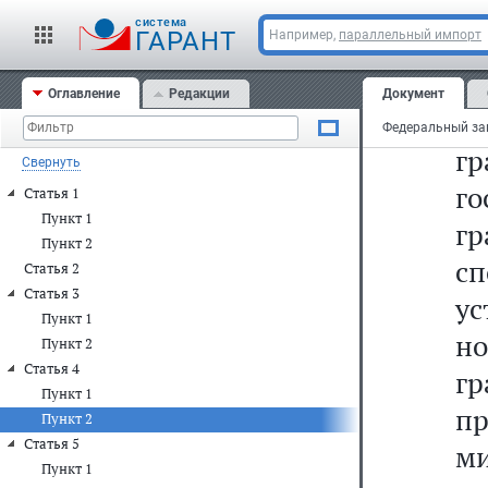
п
cистема
ГАРАНТ
Например,
параллельный импорт
г
с
Оглавление
Редакции
Документ
п
г
Свернуть
го
Статья 1
Пункт 1
г
Пункт 2
с
Статья 2
Статья 3
ус
Пункт 1
но
Пункт 2
Статья 4
г
Пункт 1
п
Пункт 2
Статья 5
м
Пункт 1