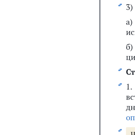
3)
а
ис
б
ци
Ст
1
вс
д
оп
Ч