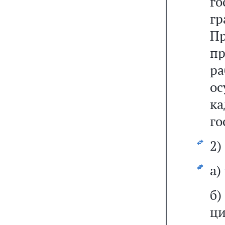
го
г
П
п
р
о
к
го
2)
а)
б)
ци