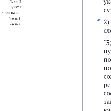
ук
Пункт 2
Пункт 3
су
Статья 6
Часть 1
2
Часть 2
сл
"
пу
п
п
со
р
с
з
ю