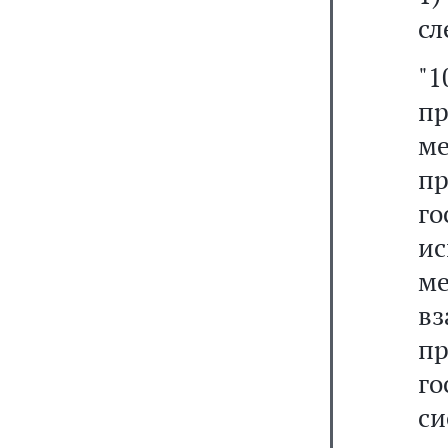
сл
"
пр
м
п
го
и
м
в
п
г
с