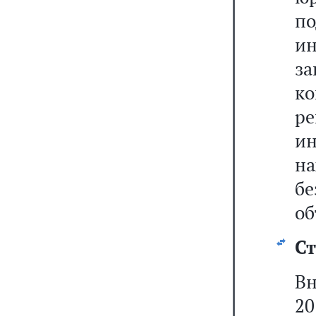
п
и
з
к
р
и
на
б
об
Ст
В
20