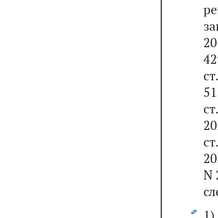
ре
за
20
42
ст
51
ст
20
ст
20
N 
сл
1