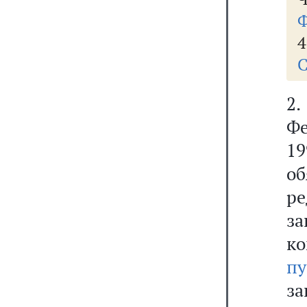
Ф
4
С
2
Ф
1
о
р
з
к
пу
за