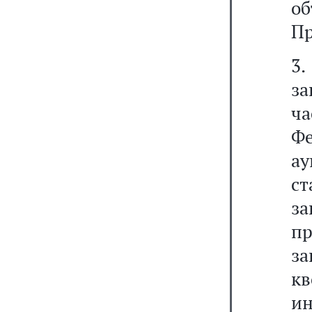
о
Пр
3
з
ч
Фе
ау
ст
за
п
за
к
ин