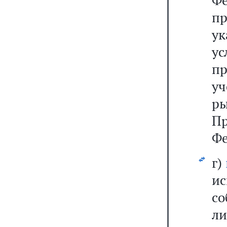
Фе
пр
ук
у
п
у
р
П
Фе
г)
и
со
л