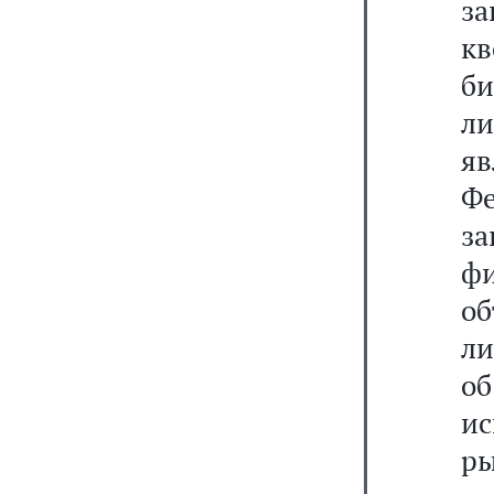
з
к
би
л
я
Фе
з
фи
о
ли
о
и
р