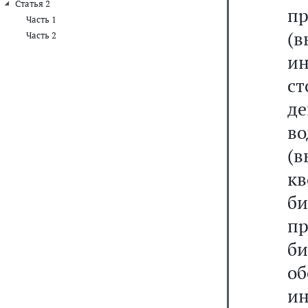
Статья 2
п
Часть 1
(
Часть 2
ин
ст
д
в
(в
к
б
п
б
о
и