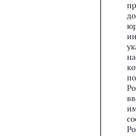
пр
до
ю
и
у
н
ко
по
Р
вв
им
с
Ро