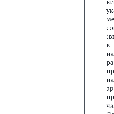
в
ук
м
с
(в
в 
н
р
пр
н
а
пр
ч