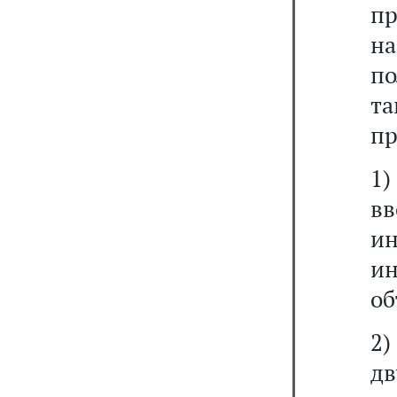
пр
н
по
т
пр
1)
в
и
и
об
2)
дв