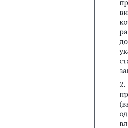
пр
ви
к
ра
до
ук
с
за
2
п
(в
од
в