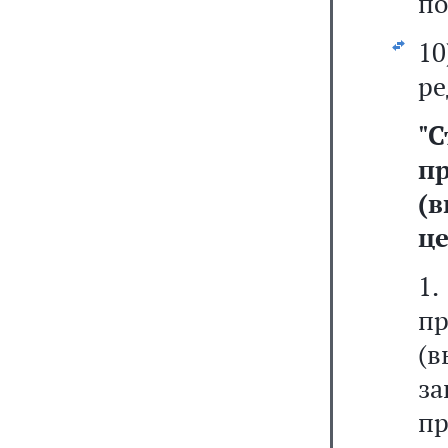
по
1
ре
"
С
п
(
це
1
п
(в
з
п