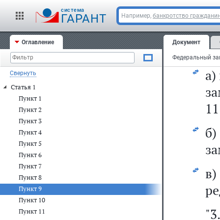
с
cистема
ГАРАНТ
Например,
банкротство граждани
за
Оглавление
Документ
9)
а)
Свернуть
Статья 1
за
Пункт 1
11
Пункт 2
Пункт 3
б
Пункт 4
Пункт 5
за
Пункт 6
Пункт 7
в
Пункт 8
ре
Пункт 9
Пункт 10
"
Пункт 11