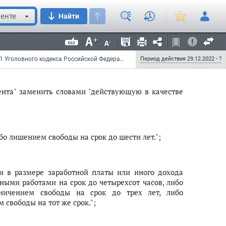
я:
енте
Найти
о лишением свободы на срок до семи лет.";
Федеральный закон от 29 декабря 2022 г. N 582-ФЗ "О внесении изменений в статьи 239 и 330.1 Уголовного кодекса Российской Федерации"
Период действия 29.12.2022 - ?
нта" заменить словами "действующую в качестве
о лишением свободы на срок до шести лет.";
и в размере заработной платы или иного дохода
ными работами на срок до четырехсот часов, либо
ничением свободы на срок до трех лет, либо
 свободы на тот же срок.";