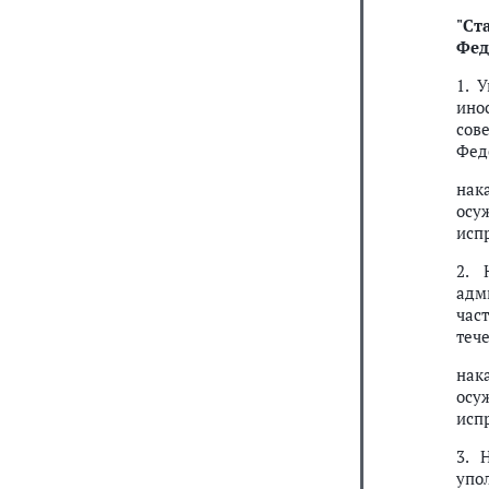
"
Ст
Фед
1. 
ино
сов
Фед
нак
осу
исп
2. 
адм
час
тече
нак
осу
исп
3. 
упо