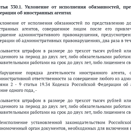
атья 330.1
. Уклонение от исполнения обязанностей, пр
ерации об иностранных агентах
Уклонение от исполнения обязанностей по представлению д
странных агентов, совершенное лицом после его привле
ершение административного правонарушения, предусмотрен
ерации об административных правонарушениях, два раза в тече
азывается штрафом в размере до трехсот тысяч рублей ил
жденного за период до двух лет, либо обязательными работам
равительными работами на срок до двух лет, либо лишением св
Нарушение порядка деятельности иностранного агента,
инистративной ответственности за совершение любого из ад
тями 2 - 9 статьи 19.34 Кодекса Российской Федерации об
ние одного года, -
азывается штрафом в размере до трехсот тысяч рублей ил
жденного за период до двух лет, либо обязательными работам
равительными работами на срок до двух лет, либо лишением св
Неисполнение установленной законодательством Российск
лномоченный орган документов, необходимых для включения в