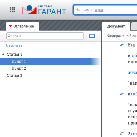
ст. 
cистема
ГАРАНТ
Например,
аусн
1) в
а)
а
Оглавление
Документ
"на
б) в
Свернуть
Статья 1
в
а
инос
Пункт 1
Пункт 2
абз
Статья 2
"на
в)
а
"на
осу
исп
при
2)
с