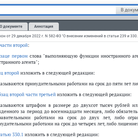
2954; 2012, N 30, ст. 4172; 2021, N 1, ст. 64) следующие изменени
В докум
статье 239
:
бзац второй части первой
изложить в следующей редакции:
О документе
Аннотация
казываются принудительными работами на срок до пяти лет либ
части второй
:
бзаце первом
слова "выполняющую функции иностранного аге
транного агента";
ац второй
изложить в следующей редакции:
казываются принудительными работами на срок до пяти лет либ
бзац второй части третьей
изложить в следующей редакции:
казываются штрафом в размере до двухсот тысяч рублей ил
жденного за период до восемнадцати месяцев, либо обязатель
равительными работами на срок до двух лет, либо огра
нудительными работами на срок до четырех лет, либо лишением
татью 330.1
изложить в следующей редакции: