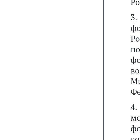
Ро
3
ф
Р
п
фо
в
М
Фе
4
м
ф
к