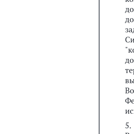
д
до
з
С
"
д
т
в
В
Ф
ис
5