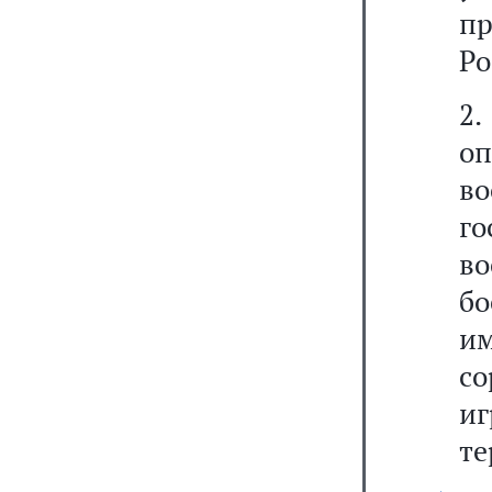
п
Ро
2
о
в
г
в
б
и
со
и
те