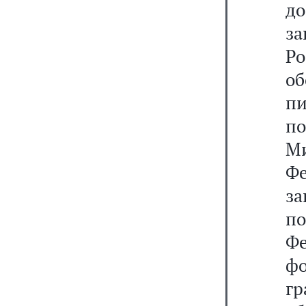
д
з
Ро
о
п
п
М
Ф
з
п
Ф
фо
г