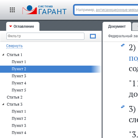
Си
cистема
т
ГАРАНТ
Например,
антисанкционные меры
(
Оглавление
Документ
фо
2
Свернуть
Статья 1
п
Пункт 1
со
Пункт 2
Пункт 3
"1
Пункт 4
Пункт 5
до
Статья 2
Статья 3
3
Пункт 1
сл
Пункт 2
Пункт 3
"3
Пункт 4