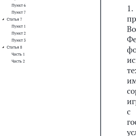
Пункт 6
1
Пункт 7
п
Статья 7
Пункт 1
В
Пункт 2
Ф
Пункт 3
ф
Статья 8
Часть 1
и
Часть 2
те
и
со
иг
с
г
ус