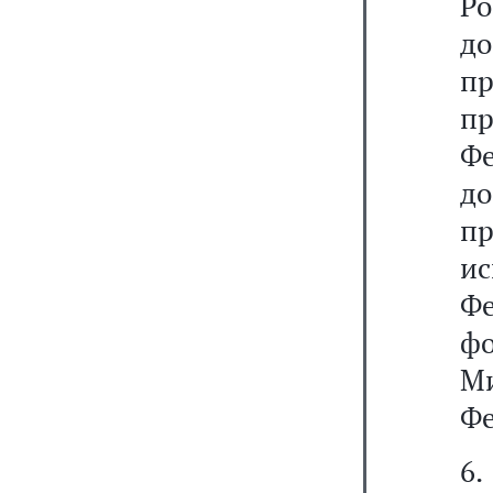
Р
д
п
пр
Ф
д
п
и
Ф
ф
М
Фе
6