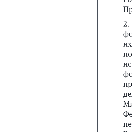
Пр
2
фо
их
п
и
ф
п
д
М
Ф
п