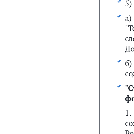
5)
"
с
До
б
со
"
С
ф
1.
с
Р